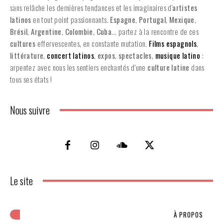
sans relâche les dernières tendances et les imaginaires d'
artistes
latinos
en tout point passionnants.
Espagne
,
Portugal
,
Mexique
,
Brésil
,
Argentine
,
Colombie
,
Cuba
... partez à la rencontre de ces
cultures
effervescentes, en constante mutation.
Films espagnols
,
littérature
,
concert latinos
,
expos
,
spectacles
,
musique latino
:
arpentez avec nous les sentiers enchantés d’une
culture latine
dans
tous ses états !
Nous suivre
Le site
À PROPOS