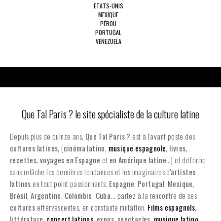
ETATS-UNIS
MEXIQUE
PÉROU
PORTUGAL
VENEZUELA
Que Tal Paris ? le site spécialiste de la culture latine
Depuis plus de quinze ans,
Que Tal Paris ?
est à l'avant poste des
cultures latines
, (
cinéma latino
,
musique espagnole
,
livres
,
recettes
,
voyages en Espagne
et
en
Amérique latine
…) et défriche
sans relâche les dernières tendances et les imaginaires d'
artistes
latinos
en tout point passionnants.
Espagne
,
Portugal
,
Mexique
,
Brésil
,
Argentine
,
Colombie
,
Cuba
... partez à la rencontre de ces
cultures
effervescentes, en constante mutation.
Films espagnols
,
littérature
,
concert latinos
,
expos
,
spectacles
,
musique latino
: