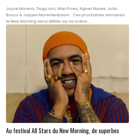
Joyce Moreno, Tiago Iorc, Mari Froes, Agnes Nunes, João
Bosco & Jaques Morenlenbaum... Ces prochaines semaines
le New Morning verra défiler sur sa scène...
Au festival All Stars du New Morning, de superbes