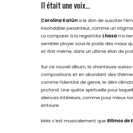
Il était une voix…
Carolina Katún
a le don de susciter l’émo
insondable pesanteur, comme un stigmate
La comparer à la regrettée
Lhasa
n’a rien
sembler ployer sous le poids des maux qu
et finit même, dans un ultime élan de poés
Sur ce nouvel album, la chanteuse suisso-
compositions et en abordant des thèmes 
comme l’identité de genre, le déni clima
profond. Une quête spirituelle pour laque
silences intérieurs, comme pour mieux n
entoure.
Mais c’est musicalement que
Ritmos de t