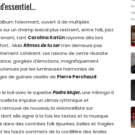
 d’essentiel…
m
ce
ou
album foisonnant, ouvert à de multiples
 sur un champ lexical plus restreint, entre folk, jazz
renant, tant
Carolina Katún
rayonne dès lors
nfort… Mais
Ritmos de tu ser
n’en demeure pas
itement cohérent. Les raisons de cette réussite
égance, gorgées d’émotions, magnifiquement
soutenues par les lumineuses harmonies de
ges de guitare ciselés de
Pierre Perchaud
.
 le bal avec le superbe
Padre Mujer,
une milonga à
loncelliste impulse un climax rythmique et
retrouve de nouveau la violoncelliste sur
dont elle signe à la fois les textes et la musique.
dans des contrées folk épurées, belles et fragiles
t les hauts sommets de la cordillère des Andes.