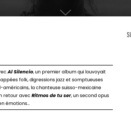
S
avec
Al Silencio
, un premier album qui louvoyait
appées folk, digressions jazz et somptueuses
d-américains, la chanteuse suisso-mexicaine
on retour avec
Ritmos de tu ser
, un second opus
e en émotions…