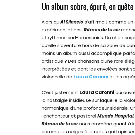
Un album sobre, épuré, en quête
Alors qu’
Al Silencio
s’affirmait comme un 
expérimentations,
Ritmos de tu ser
repose
et rythmes sud-américains. Un choix surp
qu’elle s’aventure hors de sa zone de co
moins un album aussi accompli que parfa
artistique ? Des chansons d’une rare él
interprétées et dont les envolées sont 
violoncelle de
Laura Caronni
et les arpè
C’est justement
Laura Caronni
qui ouvre
la nostalgie insidieuse sur laquelle la vio
harmonique d’une profondeur sidérale. On 
l’enchanteur et pastoral
Mundo Hospital,
Ritmos de tu ser
nous emmène quant à lui 
comme les neiges éternelles qui tapissen