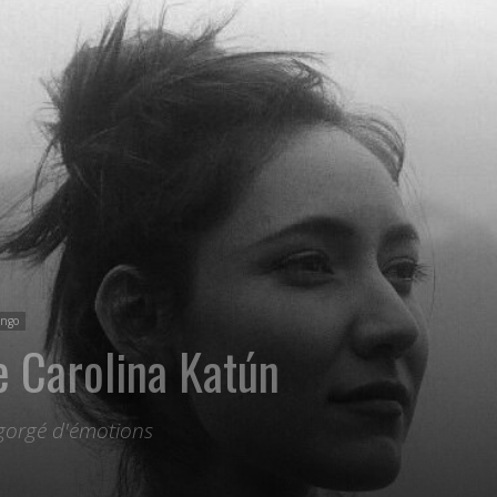
ango
e Carolina Katún
 gorgé d'émotions