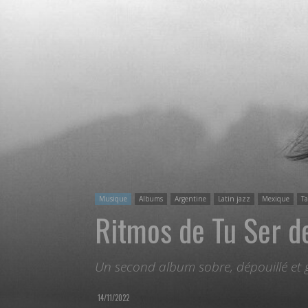
Musique
Albums
Argentine
Latin jazz
Mexique
T
Ritmos de Tu Ser d
Un second album sobre, dépouillé et
14/11/2022