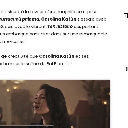
classique, à la faveur d’une magnifique reprise
T
currucucú paloma,
Carolina Katún
s’essaie avec
e
, puis avec le vibrant
Ton histoire
qui, partant
n
, s’embarque sans cirer dans sur une remarquable
 mexicains.
 de créativité que
Carolina Katún
et ses
hain sur la scène du Bal Blomet !