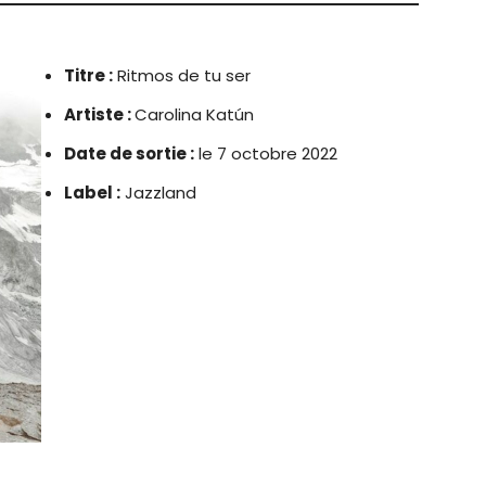
Titre :
Ritmos de tu ser
Artiste :
Carolina Katún
Date de sortie :
le 7 octobre 2022
Label :
Jazzland