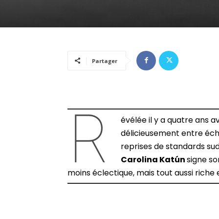
Partager
R
évélée il y a quatre ans 
délicieusement entre éch
reprises de standards su
Carolina Katún
signe s
moins éclectique, mais tout aussi rich