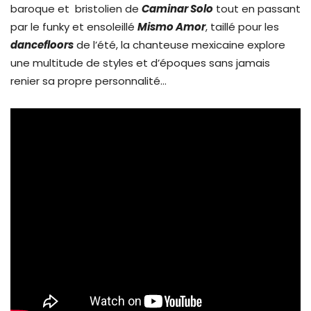
baroque et bristolien de
Caminar Solo
tout en passant
par le funky et ensoleillé
Mismo Amor
, taillé pour les
dancefloors
de l’été, la chanteuse mexicaine explore
une multitude de styles et d’époques sans jamais
renier sa propre personnalité…