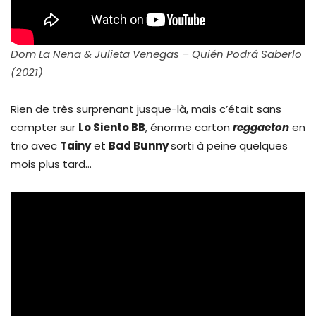
Dom La Nena & Julieta Venegas – Quién Podrá Saberlo
(2021)
Rien de très surprenant jusque-là, mais c’était sans
compter sur
Lo Siento BB
, énorme carton
reggaeton
en
trio avec
Tainy
et
Bad Bunny
sorti à peine quelques
mois plus tard…