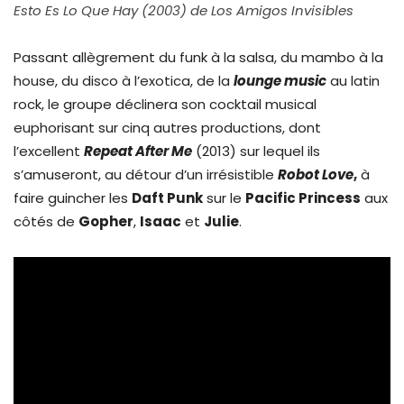
Esto Es Lo Que Hay (2003) de Los Amigos Invisibles
Passant allègrement du funk à la salsa, du mambo à la
house, du disco à l’exotica, de la
lounge music
au latin
rock, le groupe déclinera son cocktail musical
euphorisant sur cinq autres productions, dont
l’excellent
Repeat After Me
(2013) sur lequel ils
s’amuseront, au détour d’un irrésistible
Robot Love
,
à
faire guincher les
Daft Punk
sur le
Pacific Princess
aux
côtés de
Gopher
,
Isaac
et
Julie
.