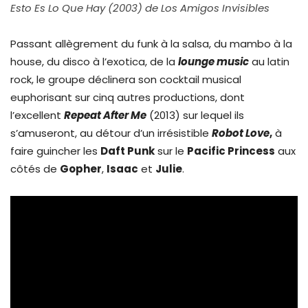
Esto Es Lo Que Hay (2003) de Los Amigos Invisibles
Passant allègrement du funk à la salsa, du mambo à la
house, du disco à l’exotica, de la
lounge music
au latin
rock, le groupe déclinera son cocktail musical
euphorisant sur cinq autres productions, dont
l’excellent
Repeat After Me
(2013) sur lequel ils
s’amuseront, au détour d’un irrésistible
Robot Love
,
à
faire guincher les
Daft Punk
sur le
Pacific Princess
aux
côtés de
Gopher
,
Isaac
et
Julie
.