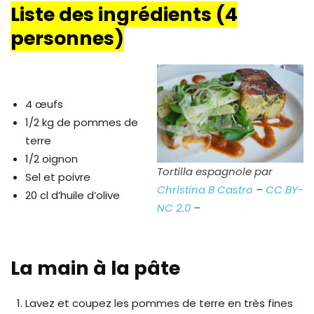
Liste des ingrédients (4
personnes)
4 œufs
1/2 kg de pommes de
terre
1/2 oignon
Tortilla espagnole par
Sel et poivre
Christina B Castro
–
CC BY-
20 cl d’huile d’olive
NC 2.0
–
La main à la pâte
Lavez et coupez les pommes de terre en très fines