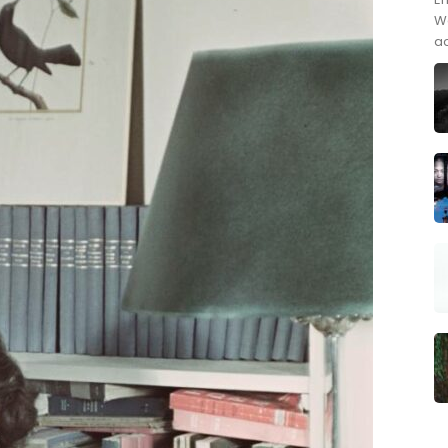
We
ac