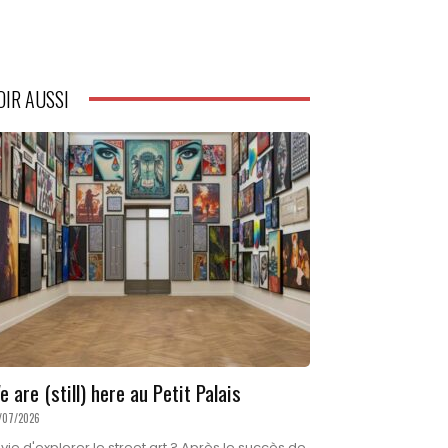
OIR AUSSI
e are (still) here au Petit Palais
/07/2026
vie d'explorer le street art ? Après le succès de