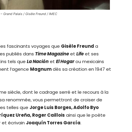
– Grand Palais / Gisèle Freund / IMEC
re les fascinants voyages que
Gisèle Freund
a
ges publiés dans
Time Magazine
et
Life
et ses
tins tels que
La Nación
et
El Hogar
ou mexicains
ement l’agence
Magnum
dès sa création en 1947 et
e siècle, dont le cadrage serré et le recours à la
t sa renommée, vous permettront de croiser de
nes telles que
Jorge Luis Borges, Adolfo Byo
íquez Ureña, Roger Caillois
ainsi que le poète
r et écrivain
Joaquín Torres García
.