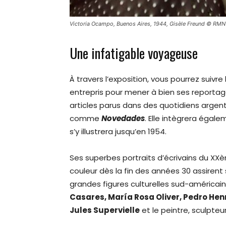
Victoria Ocampo, Buenos Aires, 1944, Gisèle Freund © RMN 
Une infatigable voyageuse
À travers l’exposition, vous pourrez suiv
entrepris pour mener à bien ses reporta
articles parus dans des quotidiens argen
comme
Novedades
. Elle intègrera égal
s’y illustrera jusqu’en 1954.
Ses superbes portraits d’écrivains du XXèm
couleur dès la fin des années 30 assiren
grandes figures culturelles sud-américai
Casares, María Rosa Oliver, Pedro Henr
Jules Supervielle
et le peintre, sculpteu