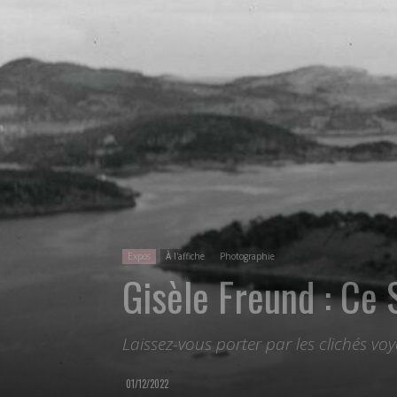
Expos
À l'affiche
Photographie
Gisèle Freund : Ce S
Laissez-vous porter par les clichés vo
01/12/2022