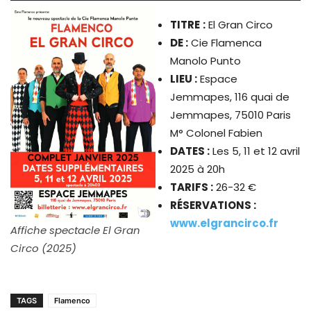
TITRE
:
El Gran Circo
DE :
Cie Flamenca
Manolo Punto
LIEU :
Espace
Jemmapes, 116 quai de
Jemmapes, 75010 Paris
M° Colonel Fabien
DATES :
Les 5, 11 et 12 avril
2025 à 20h
TARIFS :
26-32 €
RÉSERVATIONS :
www.elgrancirco.fr
Affiche spectacle El Gran
Circo (2025)
TAGS
Flamenco