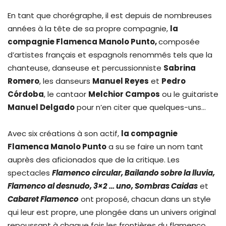
En tant que chorégraphe, il est depuis de nombreuses
années à la tête de sa propre compagnie,
la
compagnie Flamenca Manolo Punto,
composée
d’artistes français et espagnols renommés tels que la
chanteuse, danseuse et percussionniste
Sabrina
Romero
, les danseurs
Manuel Reyes
et
Pedro
C
ó
rdoba
, le cantaor
Melchior Campos
ou le guitariste
Manuel Delgado
pour n’en citer que quelques-uns…
Avec six créations à son actif,
la compagnie
Flamenca Manolo Punto
a su se faire un nom tant
auprès des aficionados que de la critique. Les
spectacles
Flamenco circular, Bailando sobre la lluvia,
Flamenco al desnudo, 3×2 … uno, Sombras Caidas
et
Cabaret Flamenco
ont proposé, chacun dans un style
qui leur est propre, une plongée dans un univers original
repoussant à chaque fois les frontières du flamenco