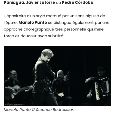
Paniagua, Javier Latorre
ou
Pedro C
ó
rdoba
.
Dépositaire d’un style marqué par un sens aiguisé de
l’épure,
Manolo Punto
se distingue également par une
approche chorégraphique très personnelle qui mêle
force et douceur avec subtilité.
Manolo Punto © Stephen Bedrossian