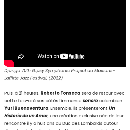
Django 70th Gipsy Symphonic Project au Maisons-
Laffitte Jazz Festival, (2022)
Puis, à 21 heures,
Roberto Fonseca
sera de retour avec
cette fois-ci à ses côtés l’immense
sonero
colombien
Yuri Buenaventura
. Ensemble, ils présenteront
Un
Historia de un Amor
,
une création exclusive née de leur
rencontre il y a huit ans au Duc des Lombards autour