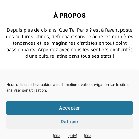
À PROPOS
Depuis plus de dix ans, Que Tal Paris ? est à l'avant poste
des cultures latines, défrichant sans relâche les dernières
tendances et les imaginaires d'artistes en tout point
passionnants. Arpentez avec nous les sentiers enchantés
d'une culture latine dans tous ses états !
SUIVEZ NOUS
Nous utilisons des cookies afin d'améliorer votre navigation sur le site et
analyser son utilisation.
Facebook
Instagram
Accepter
© Que Tal Paris ? 2026
Refuser
Quitter la version mobile
{title}
{title}
{title}