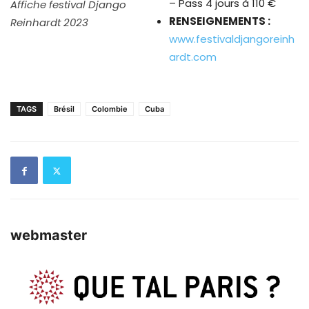
– Pass 4 jours à 110 €
Affiche festival Django
RENSEIGNEMENTS :
Reinhardt 202
3
www.festivaldjangoreinh
ardt.com
TAGS
Brésil
Colombie
Cuba
webmaster