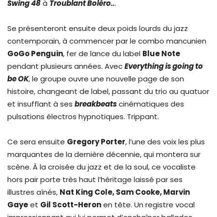
Swing 48
à
Troublant Boléro..
.
Se présenteront ensuite deux poids lourds du jazz
contemporain, à commencer par le combo mancunien
GoGo Penguin
, fer de lance du label
Blue Note
pendant plusieurs années. Avec
Everything is going to
be OK
, le groupe ouvre une nouvelle page de son
histoire, changeant de label, passant du trio au quatuor
et insufflant à ses
breakbeats
cinématiques des
pulsations électros hypnotiques. Trippant.
Ce sera ensuite
Gregory Porter
, l’une des voix les plus
marquantes de la dernière décennie, qui montera sur
scène. À la croisée du jazz et de la soul, ce vocaliste
hors pair porte très haut l’héritage laissé par ses
illustres aînés,
Nat King Cole, Sam Cooke, Marvin
Gaye
et
Gil Scott-Heron
en tête. Un registre vocal