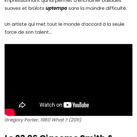
impressionnant qui lui permet d’enchaîner ballades
suaves et brûlots
uptempo
sans la moindre difficulté.
Un artiste qui met tout le monde d’accord à la seule
force de son talent…
Gregory Porter, 1960 What ? (2011)