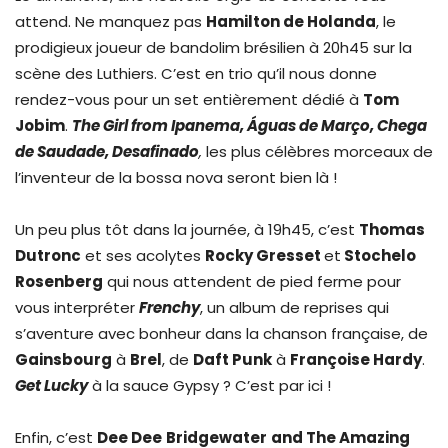
attend. Ne manquez pas
Hamilton de Holanda
, le
prodigieux joueur de bandolim brésilien à 20h45 sur la
scène des Luthiers. C’est en trio qu’il nous donne
rendez-vous pour un set entièrement dédié à
Tom
Jobim
.
The Girl from Ipanema, Águas de Março, Chega
de Saudade, Desafinado
,
les plus célèbres morceaux de
l’inventeur de la bossa nova seront bien là !
Un peu plus tôt dans la journée, à 19h45, c’est
Thomas
Dutronc
et ses acolytes
Rocky Gresset
et
Stochelo
Rosenberg
qui nous attendent de pied ferme pour
vous interpréter
Frenchy
, un album de reprises qui
s’aventure avec bonheur dans la chanson française, de
Gainsbourg
à
Brel
, de
Daft Punk
à
Françoise Hardy
.
Get Lucky
à la sauce Gypsy ? C’est par ici !
Enfin, c’est
Dee Dee
Bridgewater
and The Amazing