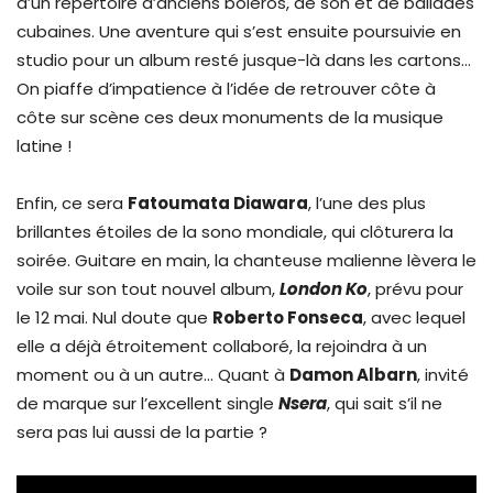
d’un répertoire d’anciens boléros, de son et de ballades
cubaines. Une aventure qui s’est ensuite poursuivie en
studio pour un album resté jusque-là dans les cartons…
On piaffe d’impatience à l’idée de retrouver côte à
côte sur scène ces deux monuments de la musique
latine !
Enfin, ce sera
Fatoumata Diawara
, l’une des plus
brillantes étoiles de la sono mondiale, qui clôturera la
soirée. Guitare en main, la chanteuse malienne lèvera le
voile sur son tout nouvel album,
London Ko
, prévu pour
le 12 mai. Nul doute que
Roberto Fonseca
, avec lequel
elle a déjà étroitement collaboré, la rejoindra à un
moment ou à un autre… Quant à
Damon Albarn
, invité
de marque sur l’excellent single
Nsera
, qui sait s’il ne
sera pas lui aussi de la partie ?