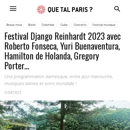
Bossa nova
Brésil
Colombie
Cuba
Concerts
Festival musique
Festival Django Reinhardt 2023 avec
Latin jazz
Musique
Roberto Fonseca, Yuri Buenaventura,
Hamilton de Holanda, Gregory
Porter…
Une programmation dantesque, entre jazz manouche,
musiques latines et sono mondiale !
17/04/2023