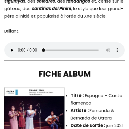
siguiriyas
, des
soleares
, des
fandangos
et, cerise sur le
gâteau, des
cantiñas del Pinini
, le style que leur grand-
père a initié et popularisé à l’orée du XXe siècle.
Brillant.
FICHE ALBUM
Titre
:
Espagne – Cante
flamenco
Artiste
:
Fernanda &
Bernarda de Utrera
Date de sortie :
juin 2021