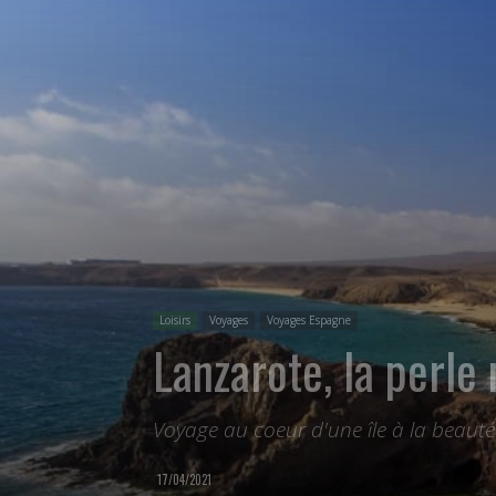
Loisirs
Voyages
Voyages Espagne
Lanzarote, la perle
Voyage au coeur d'une île à la beauté
17/04/2021