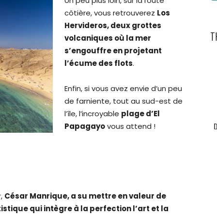
Un peu plus loin, sur la route
côtière, vous retrouverez
Los
Hervideros, deux grottes
T
volcaniques où la mer
s’engouffre en projetant
l’écume des flots
.
Enfin, si vous avez envie d’un peu
de farniente, tout au sud-est de
l’île, l’incroyable
plage d’El
Papagayo
vous attend !
r,
César Manrique, a su mettre en valeur de
ique qui intègre à la perfection l’art et la