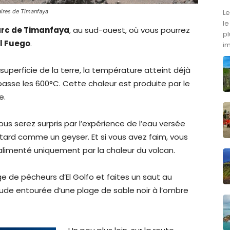
Le
aires de Timanfaya
le
rc de Timanfaya
, au sud-ouest, où vous pourrez
pl
l Fuego
.
i
uperficie de la terre, la température atteint déjà
passe les 600°C. Cette chaleur est produite par le
e.
vous serez surpris par l’expérience de l’eau versée
us tard comme un geyser. Et si vous avez faim, vous
alimenté uniquement par la chaleur du volcan.
ge de pêcheurs d’El Golfo et faites un saut au
ude entourée d’une plage de sable noir à l’ombre