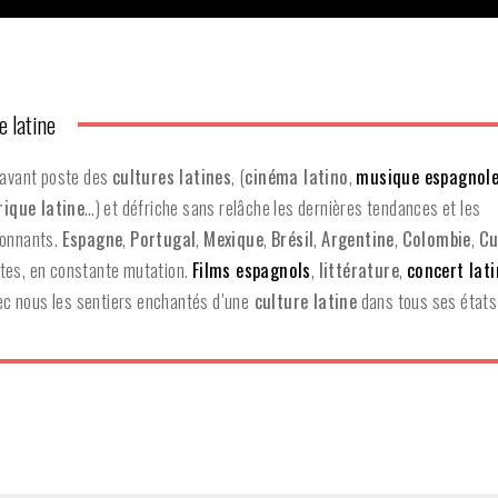
e latine
'avant poste des
cultures latines
, (
cinéma latino
,
musique espagnol
ique latine
…) et défriche sans relâche les dernières tendances et les
ionnants.
Espagne
,
Portugal
,
Mexique
,
Brésil
,
Argentine
,
Colombie
,
Cu
tes, en constante mutation.
Films espagnols
,
littérature
,
concert lat
ec nous les sentiers enchantés d’une
culture latine
dans tous ses états 