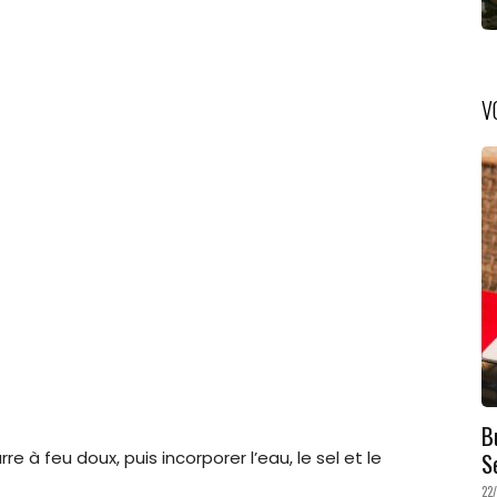
V
B
S
e à feu doux, puis incorporer l’eau, le sel et le
22