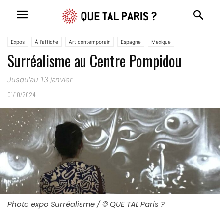
Expos
À l'affiche
Art contemporain
Espagne
Mexique
Surréalisme au Centre Pompidou
Jusqu'au 13 janvier
01/10/2024
Photo expo Surréalisme / © QUE TAL Paris ?