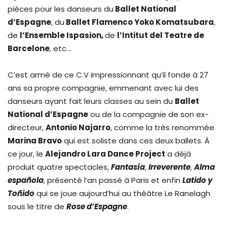
pièces pour les danseurs du
Ballet National
d’Espagne
, du
Ballet Flamenco Yoko Komatsubara
,
de
l’Ensemble Ispasion,
de
l’Intitut del Teatre de
Barcelone
, etc…
C’est armé de ce C.V impressionnant qu’il fonde à 27
ans sa propre compagnie, emmenant avec lui des
danseurs ayant fait leurs classes au sein du
Ballet
National d’Espagne
ou de la compagnie de son ex-
directeur,
Antonio Najarro
, comme la très renommée
Marina Bravo
qui est soliste dans ces deux ballets. À
ce jour, le
Alejandro Lara Dance Project
a déjà
produit quatre spectacles,
Fantasía
,
Irreverente
,
Alma
española
, présenté l’an passé à Paris et enfin
Latido y
Toñido
qui se joue aujourd’hui au théâtre Le Ranelagh
sous le titre de
Rose d’Espagne
.