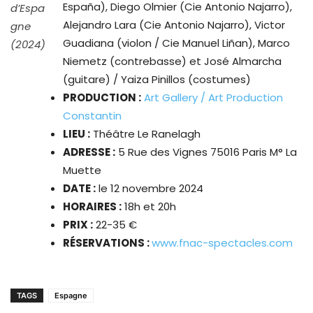
España), Diego Olmier (Cie Antonio Najarro),
d’Espa
Alejandro Lara (Cie Antonio Najarro), Victor
gne
Guadiana (violon / Cie Manuel Liñan), Marco
(2024)
Niemetz (contrebasse) et José Almarcha
(guitare) / Yaiza Pinillos (costumes)
PRODUCTION :
Art Gallery / Art Production
Constantin
LIEU :
Théâtre Le Ranelagh
ADRESSE :
5 Rue des Vignes 75016 Paris M° La
Muette
DATE :
le
12 novembre 2024
HORAIRES :
18h et 20h
PRIX :
22-35 €
RÉSERVATIONS :
www.fnac-spectacles.com
TAGS
Espagne