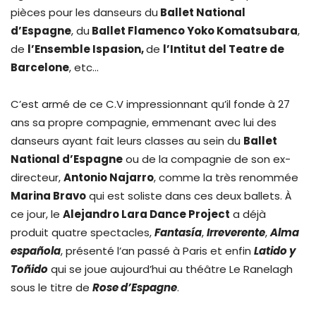
pièces pour les danseurs du
Ballet National
d’Espagne
, du
Ballet Flamenco Yoko Komatsubara
,
de
l’Ensemble Ispasion,
de
l’Intitut del Teatre de
Barcelone
, etc…
C’est armé de ce C.V impressionnant qu’il fonde à 27
ans sa propre compagnie, emmenant avec lui des
danseurs ayant fait leurs classes au sein du
Ballet
National d’Espagne
ou de la compagnie de son ex-
directeur,
Antonio Najarro
, comme la très renommée
Marina Bravo
qui est soliste dans ces deux ballets. À
ce jour, le
Alejandro Lara Dance Project
a déjà
produit quatre spectacles,
Fantasía
,
Irreverente
,
Alma
española
, présenté l’an passé à Paris et enfin
Latido y
Toñido
qui se joue aujourd’hui au théâtre Le Ranelagh
sous le titre de
Rose d’Espagne
.