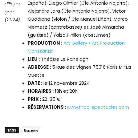
España), Diego Olmier (Cie Antonio Najarro),
d’Espa
Alejandro Lara (Cie Antonio Najarro), Victor
gne
Guadiana (violon / Cie Manuel Liñan), Marco
(2024)
Niemetz (contrebasse) et José Almarcha
(guitare) / Yaiza Pinillos (costumes)
PRODUCTION :
Art Gallery / Art Production
Constantin
LIEU :
Théâtre Le Ranelagh
ADRESSE :
5 Rue des Vignes 75016 Paris M° La
Muette
DATE :
le
12 novembre 2024
HORAIRES :
18h et 20h
PRIX :
22-35 €
RÉSERVATIONS :
www.fnac-spectacles.com
TAGS
Espagne