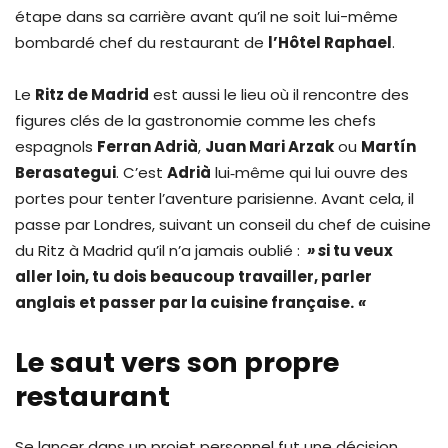
étape dans sa carrière avant qu’il ne soit lui-même
bombardé chef du restaurant de
l’Hôtel Raphael
.
Le
Ritz de Madrid
est aussi le lieu où il rencontre des
figures clés de la gastronomie comme les chefs
espagnols
Ferran Adrià
,
Juan Mari Arzak
ou
Martín
Berasategui
. C’est
Adrià
lui‑même qui lui ouvre des
portes pour tenter l’aventure parisienne. Avant cela, il
passe par Londres, suivant un conseil du chef de cuisine
du Ritz à Madrid qu’il n’a jamais oublié :
» s
i tu veux
aller loin, tu dois beaucoup travailler, parler
anglais et passer par la cuisine française.
«
Le saut vers son propre
restaurant
Se lancer dans un projet personnel fut une décision