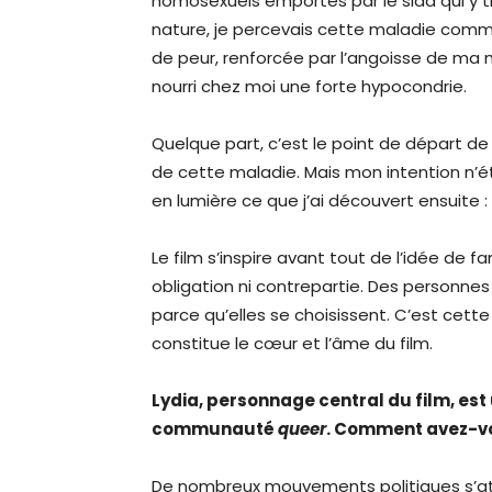
homosexuels emportés par le sida qui y t
nature, je percevais cette maladie comm
de peur, renforcée par l’angoisse de m
nourri chez moi une forte hypocondrie.
Quelque part, c’est le point de départ de
de cette maladie. Mais mon intention n’é
en lumière ce que j’ai découvert ensuite : 
Le film s’inspire avant tout de l’idée de fa
obligation ni contrepartie. Des personnes 
parce qu’elles se choisissent. C’est cett
constitue le cœur et l’âme du film.
Lydia, personnage central du film, est u
communauté
queer
. Comment avez-vo
De nombreux mouvements politiques s’atta