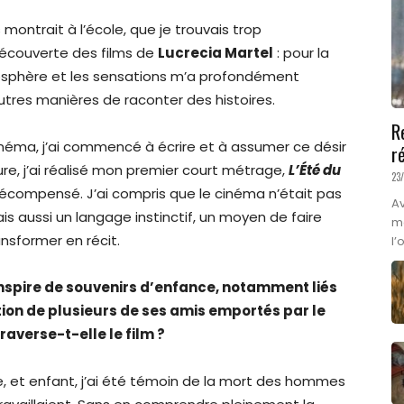
 montrait à l’école, que je trouvais trop
découverte des films de
Lucrecia Martel
: pour la
mosphère et les sensations m’a profondément
’autres manières de raconter des histoires.
R
 cinéma, j’ai commencé à écrire et à assumer ce désir
r
re, j’ai réalisé mon premier court métrage,
L’Été du
23
récompensé. J’ai compris que le cinéma n’était pas
A
s aussi un langage instinctif, un moyen de faire
ma
ansformer en récit.
l’
nspire de souvenirs d’enfance, notamment liés
ition de plusieurs de ses amis emportés par le
averse-t-elle le film ?
e, et enfant, j’ai été témoin de la mort des hommes