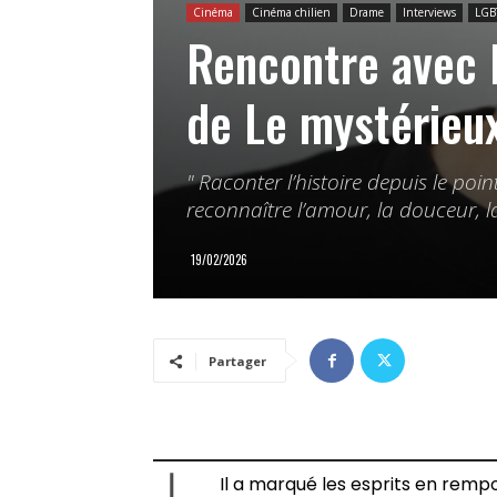
Cinéma
Cinéma chilien
Drame
Interviews
LGB
Rencontre avec 
de Le mystérieu
" Raconter l’histoire depuis le poin
reconnaître l’amour, la douceur, l
19/02/2026
Partager
Il a marqué les esprits en rempo