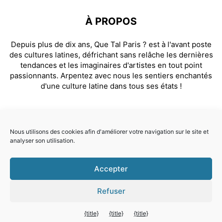
À PROPOS
Depuis plus de dix ans, Que Tal Paris ? est à l'avant poste
des cultures latines, défrichant sans relâche les dernières
tendances et les imaginaires d'artistes en tout point
passionnants. Arpentez avec nous les sentiers enchantés
d'une culture latine dans tous ses états !
SUIVEZ NOUS
Nous utilisons des cookies afin d'améliorer votre navigation sur le site et
analyser son utilisation.
Facebook
Instagram
Accepter
© Que Tal Paris ? 2026
Refuser
Quitter la version mobile
{title}
{title}
{title}