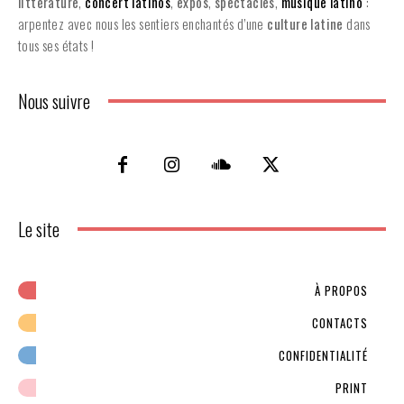
littérature
,
concert latinos
,
expos
,
spectacles
,
musique latino
:
arpentez avec nous les sentiers enchantés d’une
culture latine
dans
tous ses états !
Nous suivre
Le site
À PROPOS
CONTACTS
CONFIDENTIALITÉ
PRINT