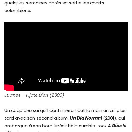
quelques semaines après sa sortie les charts
colombiens.
Juanes – Fijate Bien (2000)
Un coup d’essai qu’il confirmera haut la main un an plus
tard avec son second album,
Un Dia Normal
(2001), qui
embarque à son bord l’irrésistible cumbia-rock
A Dios le