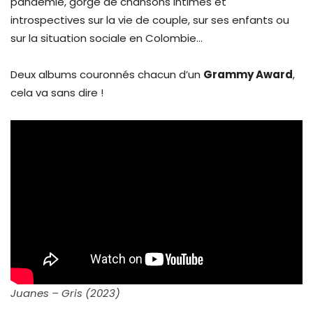
pandémie, gorgé de chansons intimes et
introspectives sur la vie de couple, sur ses enfants ou
sur la situation sociale en Colombie…
Deux albums couronnés chacun d’un
Grammy Award
,
cela va sans dire !
Juanes – Gris (2023)