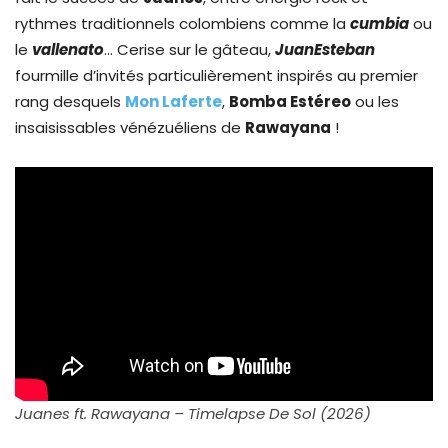
rythmes traditionnels colombiens comme la
cumbia
ou
le
vallenato
… Cerise sur le gâteau,
JuanEsteban
fourmille d’invités particulièrement inspirés au premier
rang desquels
Mon Laferte
,
Bomba Estéreo
ou les
insaisissables vénézuéliens de
Rawayana
!
Juanes ft. Rawayana – Timelapse De Sol (2026)