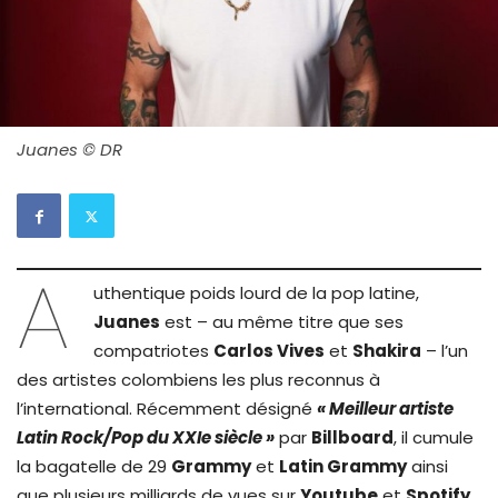
Juanes © DR
A
uthentique poids lourd de la pop latine,
Juanes
est – au même titre que ses
compatriotes
Carlos Vives
et
Shakira
– l’un
des artistes colombiens les plus reconnus à
l’international. Récemment désigné
« Meilleur artiste
Latin Rock/Pop du XXIe siècle »
par
Billboard
, il cumule
la bagatelle de 29
Grammy
et
Latin Grammy
ainsi
que plusieurs milliards de vues sur
Youtube
et
Spotify
.