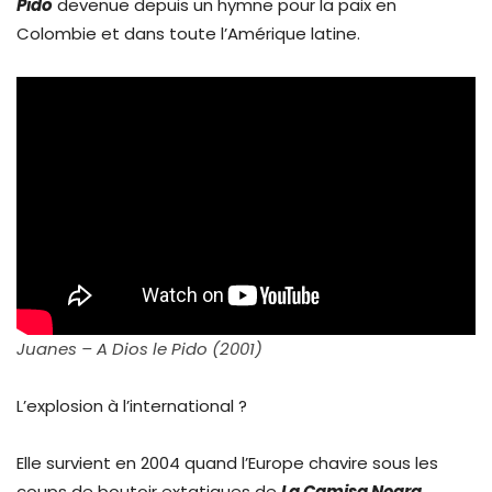
Pido
devenue depuis un hymne pour la paix en
Colombie et dans toute l’Amérique latine.
Juanes – A Dios le Pido (2001)
L’explosion à l’international ?
Elle survient en 2004 quand l’Europe chavire sous les
coups de boutoir extatiques de
La Camisa Negra
,