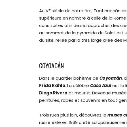
e
Au V
siècle de notre ère, Teotihuacán di
supérieure en nombre à celle de la Rome 
construites afin de se rapprocher des cie
au sommet de la pyramide du Soleil est u
du site, reliée par la très large allée des M
COYOACÁN
Dans le quartier bohème de
Coyoacán
, 
Frida Kahlo
. La célèbre
Casa Azul
est le 
Diego Rivera
et mourut. Devenue musée, 
peintures, robes et souvenirs en tout gen
Trois rues plus loin, découvrez le
museo ca
russe exilé en 1939 a été scrupuleusement