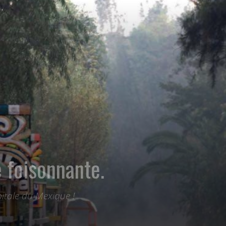
 foisonnante.
itale du Mexique !