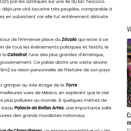
325 par les aztèques sur une île du lac Texcoco.
t déjà une cité lacustre très peuplée, comparable à
ces en subsistent car elle fut entièrement détruite
V
autour de l’immense place du
Zócalo
qui reste à ce
oin de tous les événements politiques et festifs, le
 la
Catedral
, l’une des plus grandes d’Amérique,
u gouvernement. Ce palais abrite une vaste œuvre
50m2 sa vision personnelle de l’histoire de son pays.
ez grimper au 44e étage de la
Torre
meilleures vues de México, en espérant que le ciel
es les plus polluées au monde. À quelques mètres de
le beau
Palacio de Bellas Artes
, une importante salle
C
uvres des grands muralistes nationaux.
m
07
ue de Chapultepec
, un espace magnifique où « les