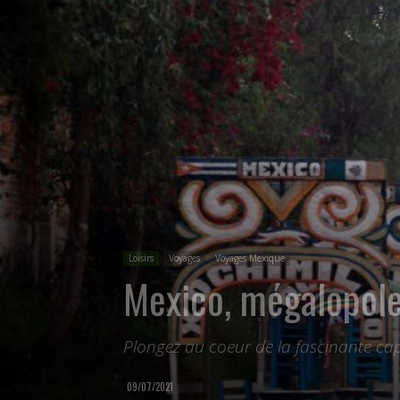
Loisirs
Voyages
Voyages Mexique
Mexico, mégalopole
Plongez au coeur de la fascinante cap
09/07/2021