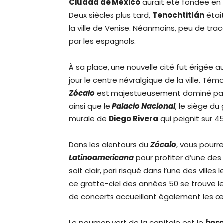
Ciudad de México
aurait été fondée en 1
Deux siècles plus tard,
Tenochtitlán
étai
la ville de Venise. Néanmoins, peu de tra
par les espagnols.
À sa place, une nouvelle cité fut érigée 
jour le centre névralgique de la ville. Tém
Zócalo
est majestueusement dominé par
ainsi que le
Palacio Nacional
, le siège d
murale de
Diego Rivera
qui peignit sur 4
Dans les alentours du
Zócalo
, vous pourr
Latinoamericana
pour profiter d’une des 
soit clair, pari risqué dans l’une des vill
ce gratte-ciel des années 50 se trouve 
de concerts accueillant également les œ
Le poumon vert de la capitale est le
bosq