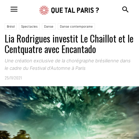
Brésil
Spectacles
Danse
Danse contemporaine
Lia Rodrigues investit Le Chaillot et le
Centquatre avec Encantado
Une création exclusive de la chorégraphe brésilienne dans
le cadre du Festival d'Automne à Paris
25/11/2021