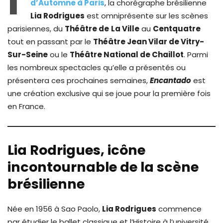
I
d’Automne à Paris
, la chorégraphe brésilienne
Lia Rodrigues
est omniprésente sur les scènes
parisiennes, du
Théâtre de
La Ville
au
Centquatre
tout en passant par le
Théâtre Jean Vilar de Vitry-
Sur-Seine
ou le
Théâtre National de Chaillot
. Parmi
les nombreux spectacles qu’elle a présentés ou
présentera ces prochaines semaines,
Encantado
est
une création exclusive qui se joue pour la première fois
en France.
Lia Rodrigues, icône
incontournable de la scène
brésilienne
Née en 1956 à Sao Paolo,
Lia Rodrigues
commence
par étudier le ballet classique et l’Histoire à l’université