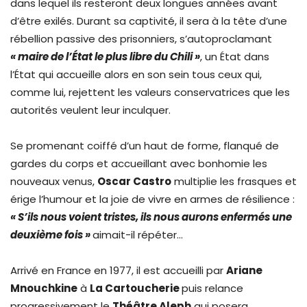
dans lequel ils resteront deux longues années avant
d’être exilés. Durant sa captivité, il sera à la tête d’une
rébellion passive des prisonniers, s’autoproclamant
« maire de l’État le plus libre du Chili »
, un État dans
l’État qui accueille alors en son sein tous ceux qui,
comme lui, rejettent les valeurs conservatrices que les
autorités veulent leur inculquer.
Se promenant coiffé d’un haut de forme, flanqué de
gardes du corps et accueillant avec bonhomie les
nouveaux venus,
Oscar Castro
multiplie les frasques et
érige l’humour et la joie de vivre en armes de résilience :
« S’ils nous voient tristes, ils nous aurons enfermés une
deuxième fois »
aimait-il répéter…
Arrivé en France en 1977, il est accueilli par
Ariane
Mnouchkine
à
La Cartoucherie
puis relance
progressivement le
Théâtre Aleph
qui posera