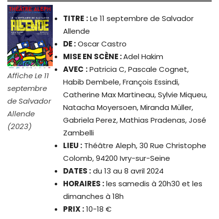
TITRE
:
Le 11 septembre de Salvador
Allende
DE :
Oscar Castro
MISE EN SCÈNE :
Adel Hakim
AVEC
:
Patricia C, Pascale Cognet,
Affiche Le 11
Habib Dembele, François Essindi,
septembre
Catherine Max Martineau, Sylvie Miqueu,
de Salvador
Natacha Moyersoen, Miranda Müller,
Allende
Gabriela Perez, Mathias Pradenas, José
(2023)
Zambelli
LIEU :
Théâtre Aleph, 30 Rue Christophe
Colomb, 94200 Ivry-sur-Seine
DATES :
du 13 au 8 avril 2024
HORAIRES :
les samedis à 20h30 et les
dimanches à 18h
PRIX :
10-18 €