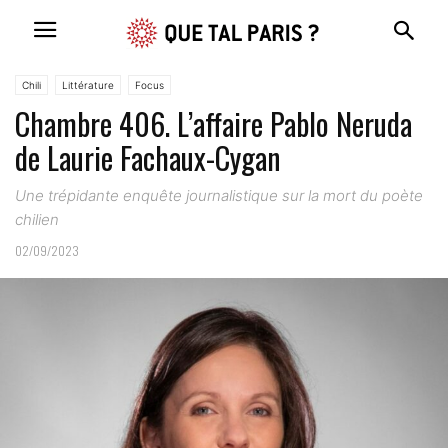
Chili
Littérature
Focus
Chambre 406. L’affaire Pablo Neruda
de Laurie Fachaux-Cygan
Une trépidante enquête journalistique sur la mort du poète
chilien
02/09/2023