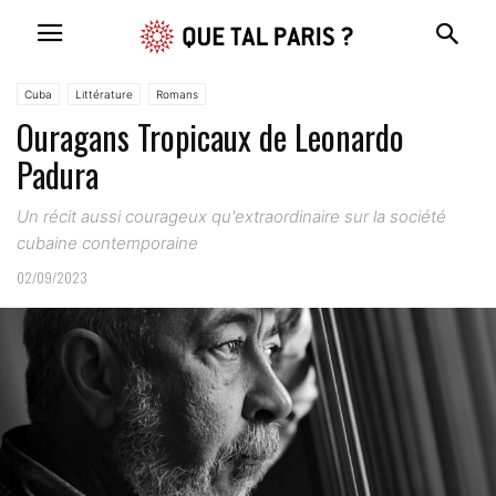
Cuba
Littérature
Romans
Ouragans Tropicaux de Leonardo
Padura
Un récit aussi courageux qu'extraordinaire sur la société
cubaine contemporaine
02/09/2023