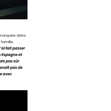
remarquée dans
 famille
J’ai fait passer
n Espagne et
tais pas sûr
’avait pas de
re avec