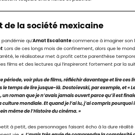
t de la société mexicaine
e pandémie qu’
Amat Escalante
commence à imaginer son 
ht
. Lors de ces longs mois de confinement, alors que le mond
arrêté, le réalisateur met à profit cette parenthèse tempore
s films et des lectures qui l’inspireront fortement par la suit
te période, voir plus de films, réfléchir davantage et lire ces l
s le temps de lire jusque-là. Dostoïevski, par exemple, et « L
, un roman que je n’avais jamais ouvert parce qu’il est fina
 culture mondiale. Et quand je l’ai lu, j’ai compris pourquoi il
ein même de l’Histoire du cinéma. »
etit à petit, des personnages faisant écho à la dure réalité
nent vie.
« J’avais très envie de comprendre la complexité d