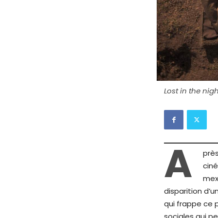
Lost in the ni
A
prè
cin
mex
disparition d’
qui frappe ce 
sociales qui p