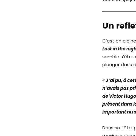
Un refle
C’est en plein
Lost in the nig
semble s’être 
plonger dans de
« J’ai pu, à cet
n’avais pas pri
de Victor Hugo
présent dans la
important au s
Dans sa tête, p
mexicaine pren