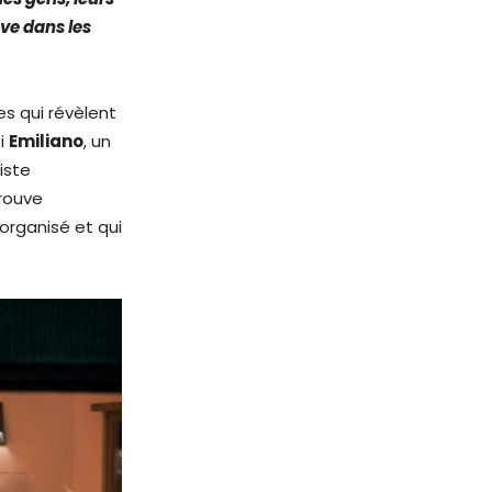
uve dans les
es qui révèlent
si
Emiliano
, un
iste
trouve
 organisé et qui