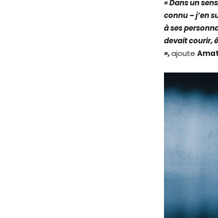
« Dans un sens
connu – j’en su
à ses personnage
devait courir, 
»,
ajoute
Amat