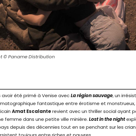
ght © Paname Distribution
s avoir été primé à Venise avec
La région sauvage
, un irrési
ématographique fantastique entre érotisme et monstrueux, l
icain
Amat Escalante
revient avec un thriller social ayant 
une femme dans une petite ville minière.
Lost in the night
expl
pays depuis des décennies tout en se penchant sur les crian
ersistent toujours entre riches et pauvres.