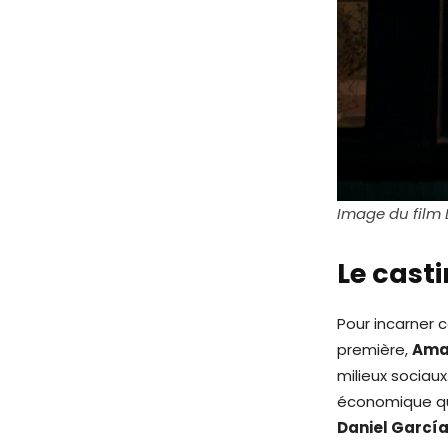
Image du film 
Le casti
Pour incarner 
première,
Ama
milieux sociau
économique qui
Daniel García