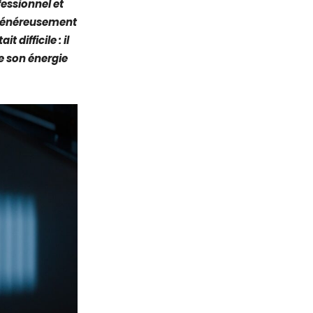
fessionnel et
s généreusement
 difficile : il
re son énergie