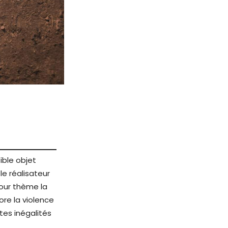
stible objet
e réalisateur
pour thème la
ore la violence
tes inégalités