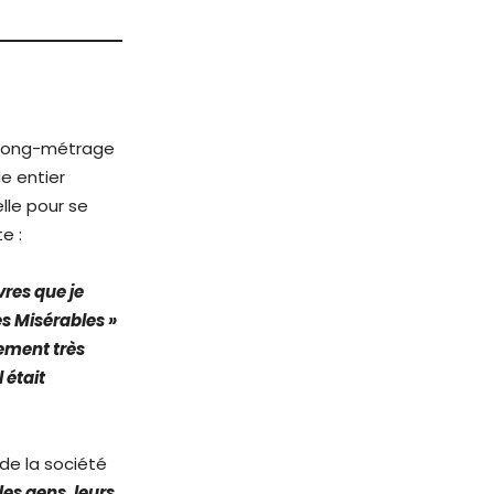
long-métrage
e entier
lle pour se
e :
ivres que je
es Misérables »
lement très
 était
 de la société
es gens, leurs