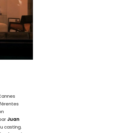
 Cannes
fférentes
on
 par
Juan
u casting.