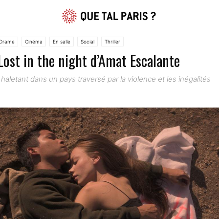
Drame
Cinéma
En salle
Social
Thriller
Lost in the night d’Amat Escalante
al haletant dans un pays traversé par la violence et les inégalités