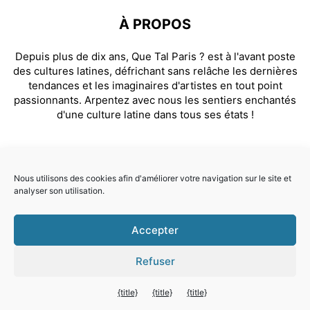
À PROPOS
Depuis plus de dix ans, Que Tal Paris ? est à l'avant poste
des cultures latines, défrichant sans relâche les dernières
tendances et les imaginaires d'artistes en tout point
passionnants. Arpentez avec nous les sentiers enchantés
d'une culture latine dans tous ses états !
SUIVEZ NOUS
Nous utilisons des cookies afin d'améliorer votre navigation sur le site et
analyser son utilisation.
Facebook
Instagram
Accepter
© Que Tal Paris ? 2026
Refuser
Quitter la version mobile
{title}
{title}
{title}