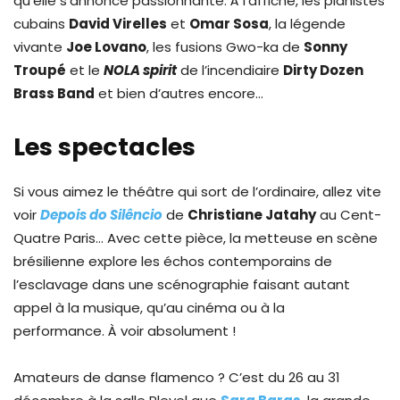
qu’elle s’annonce passionnante. À l’affiche, les pianistes
cubains
David Virelles
et
Omar Sosa
, la légende
vivante
Joe Lovano
, les fusions Gwo-ka de
Sonny
Troupé
et le
NOLA spirit
de l’incendiaire
Dirty Dozen
Brass Band
et bien d’autres encore…
Les spectacles
Si vous aimez le théâtre qui sort de l’ordinaire, allez vite
voir
Depois do Silêncio
de
Christiane Jatahy
au Cent-
Quatre Paris… Avec cette pièce, la metteuse en scène
brésilienne explore les échos contemporains de
l’esclavage dans une scénographie faisant autant
appel à la musique, qu’au cinéma ou à la
performance. À voir absolument !
Amateurs de danse flamenco ? C’est du 26 au 31