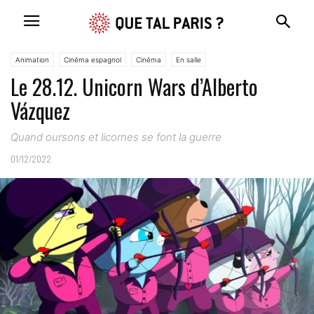
Animation
Cinéma espagnol
Cinéma
En salle
Le 28.12. Unicorn Wars d’Alberto
Vázquez
Quand oursons et licornes se font la guerre
01/12/2022