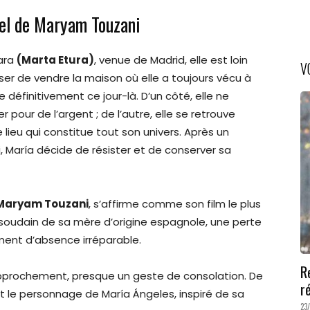
nel de Maryam Touzani
lara
(Marta Etura)
, venue de Madrid, elle est loin
V
oser de vendre la maison où elle a toujours vécu à
 définitivement ce jour-là. D’un côté, elle ne
r pour de l’argent ; de l’autre, elle se retrouve
ieu qui constitue tout son univers. Après un
, María décide de résister et de conserver sa
Maryam Touzani
, s’affirme comme son film le plus
cès soudain de sa mère d’origine espagnole, une perte
timent d’absence irréparable.
R
pprochement, presque un geste de consolation. De
r
t le personnage de María Ángeles, inspiré de sa
23