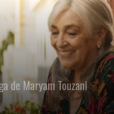
ga de Maryam Touzani
..