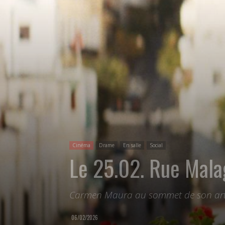
Cinéma
Drame
En salle
Social
Le 25.02. Rue Mala
Carmen Maura au sommet de son art.
06/02/2026