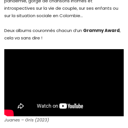
pandémie, gorgé de chansons intimes et
introspectives sur la vie de couple, sur ses enfants ou
sur la situation sociale en Colombie…
Deux albums couronnés chacun d’un
Grammy Award
,
cela va sans dire !
Juanes – Gris (2023)