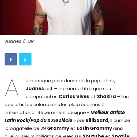
Juanes © DR
A
uthentique poids lourd de la pop latine,
Juanes
est – au même titre que ses
compatriotes
Carlos Vives
et
Shakira
– l’un
des artistes colombiens les plus reconnus à
l’international. Récemment désigné
« Meilleur artiste
Latin Rock/Pop du XXIe siècle »
par
Billboard
, il cumule
la bagatelle de 29
Grammy
et
Latin Grammy
ainsi
que plusieurs milliards de vues sur
Youtube
et
Spotify
.