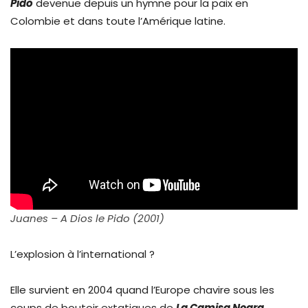
Pido
devenue depuis un hymne pour la paix en
Colombie et dans toute l’Amérique latine.
Juanes – A Dios le Pido (2001)
L’explosion à l’international ?
Elle survient en 2004 quand l’Europe chavire sous les
coups de boutoir extatiques de
La Camisa Negra
,