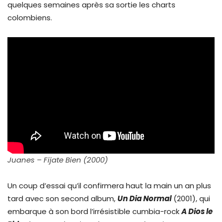
quelques semaines après sa sortie les charts
colombiens.
Juanes – Fijate Bien (2000)
Un coup d’essai qu’il confirmera haut la main un an plus
tard avec son second album,
Un Dia Normal
(2001), qui
embarque à son bord l’irrésistible cumbia-rock
A Dios le