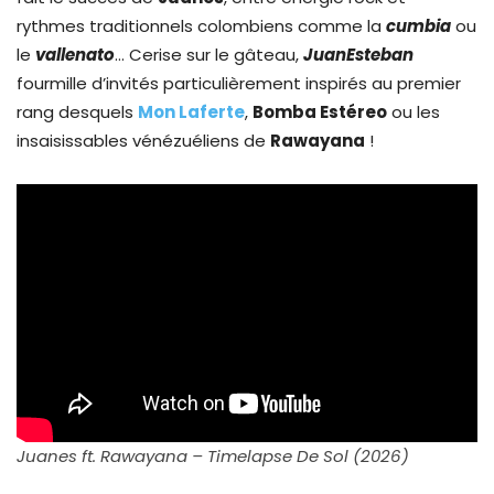
rythmes traditionnels colombiens comme la
cumbia
ou
le
vallenato
… Cerise sur le gâteau,
JuanEsteban
fourmille d’invités particulièrement inspirés au premier
rang desquels
Mon Laferte
,
Bomba Estéreo
ou les
insaisissables vénézuéliens de
Rawayana
!
Juanes ft. Rawayana – Timelapse De Sol (2026)