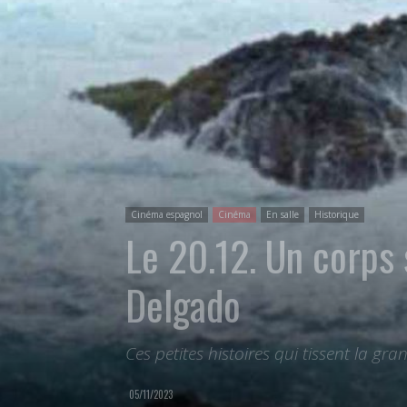
Cinéma espagnol
Cinéma
En salle
Historique
Le 20.12. Un corps 
Delgado
Ces petites histoires qui tissent la gra
05/11/2023