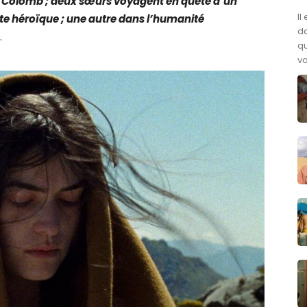
 Colomb ; deux sœurs voyagent en quête d’un
Il
este héroïque ; une autre dans l’humanité
da
.
qu
vo