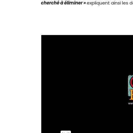
cherché à éliminer »
expliquent ainsi les d