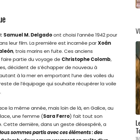
ue
V
t
Samuel M. Delgado
ont choisi l’année 1942 pour
dans leur film. La première est incarnée par
Xoán
aleón
, trois marins en fuite. Ces anciens
 faire partie du voyage de
Christophe Colomb
,
nes, décident de s’échapper de nouveau à
Sautant à la mer en emportant l’une des voiles du
 reste de l’équipage qui souhaite récupérer la voile
.
lace la même année, mais loin de là, en Galice, au
 place, une femme (
Sara Ferro
) fait tout son
L
. Cette dernière, dans un geste désespéré, a
T
Nous sommes partis avec ces éléments : des
16