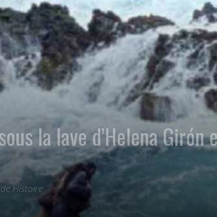
sous la lave d’Helena Girón 
nde Histoire