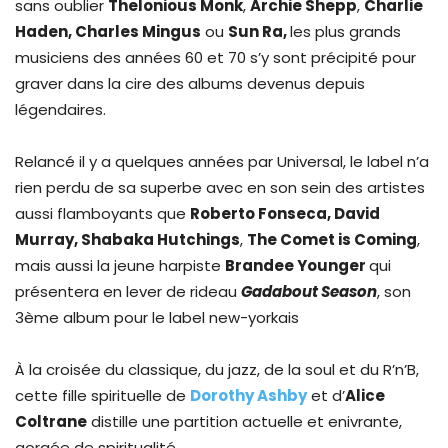
sans oublier
Thelonious Monk
,
Archie Shepp
,
Charlie
Haden, Charles Mingus
ou
Sun Ra,
les plus grands
musiciens des années 60 et 70 s’y sont précipité pour
graver dans la cire des albums devenus depuis
légendaires.
Relancé il y a quelques années par Universal, le label n’a
rien perdu de sa superbe avec en son sein des artistes
aussi flamboyants que
Roberto Fonseca, David
Murray, Shabaka Hutchings
,
The Comet is Coming
,
mais aussi la jeune harpiste
Brandee Younger
qui
présentera en lever de rideau
Gadabout Season
, son
3ème album pour le label new-yorkais
À la croisée du classique, du jazz, de la soul et du R’n’B,
cette fille spirituelle de
Dorothy Ashby
et d’
Alice
Coltrane
distille une partition actuelle et enivrante,
gorgée de spiritualité.