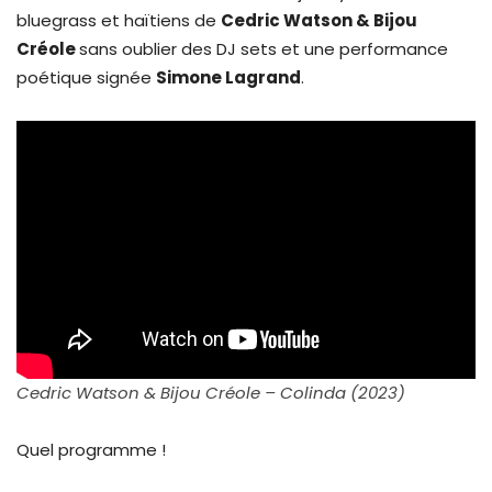
bluegrass et haïtiens de
Cedric Watson & Bijou
Créole
sans oublier des DJ sets et une performance
poétique signée
Simone Lagrand
.
Cedric Watson & Bijou Créole – Colinda (2023)
Quel programme !