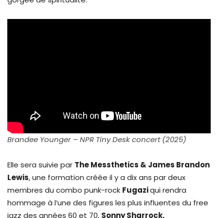
Brandee Younger – NPR Tiny Desk concert (2025)
Elle sera suivie par
The Messthetics & James Brandon
Lewis
, une formation créée il y a dix ans par deux
membres du combo punk-rock
Fugazi
qui rendra
hommage à l’une des figures les plus influentes du free
jazz des années 60 et 70,
Sonny Sharrock.