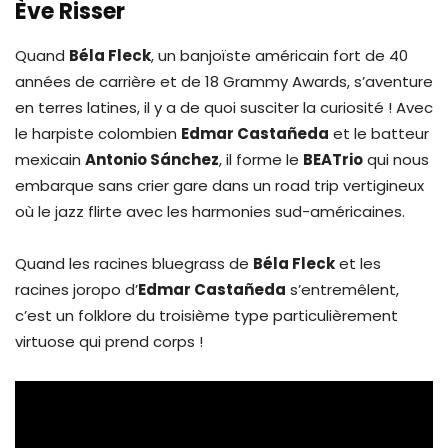
Ève Risser
Quand
Béla Fleck
, un banjoïste américain fort de 40
années de carrière et de 18 Grammy Awards, s’aventure
en terres latines, il y a de quoi susciter la curiosité ! Avec
le harpiste colombien
Edmar Castañeda
et le batteur
mexicain
Antonio Sánchez
, il forme le
BEATrio
qui nous
embarque sans crier gare dans un road trip vertigineux
où le jazz flirte avec les harmonies sud-américaines.
Quand les racines bluegrass de
Béla Fleck
et les
racines joropo d’
Edmar Castañeda
s’entremêlent,
c’est un folklore du troisième type particulièrement
virtuose qui prend corps !