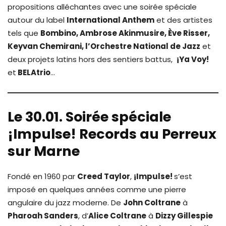
propositions alléchantes avec une soirée spéciale
autour du label
International Anthem
et des artistes
tels que
Bombino, Ambrose Akinmusire, Ève Risser,
Keyvan Chemirani, l’Orchestre National de Jazz
et
deux projets latins hors des sentiers battus,
¡Ya Voy!
et
BELAtrio
…
Le 30.01. Soirée spéciale
¡Impulse! Records au Perreux
sur Marne
Fondé en 1960 par
Creed Taylor
,
¡Impulse!
s’est
imposé en quelques années comme une pierre
angulaire du jazz moderne. De
John Coltrane
à
Pharoah Sanders
, d’
Alice Coltrane
à
Dizzy Gillespie