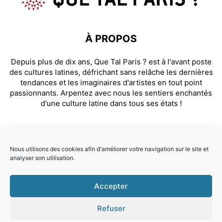
À PROPOS
Depuis plus de dix ans, Que Tal Paris ? est à l'avant poste
des cultures latines, défrichant sans relâche les dernières
tendances et les imaginaires d'artistes en tout point
passionnants. Arpentez avec nous les sentiers enchantés
d'une culture latine dans tous ses états !
SUIVEZ NOUS
Nous utilisons des cookies afin d'améliorer votre navigation sur le site et
analyser son utilisation.
Facebook
Instagram
Accepter
© Que Tal Paris ? 2026
Refuser