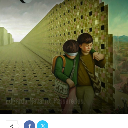
Expos
À l'affiche
Mexique
Peinture
Edgardo Navarro. Passerelles.
Une exposition onirique d'une étrange beauté
03/05/2021