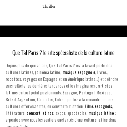
Que Tal Paris ? le site spécialiste de la culture latine
Depuis plus de quinze ans,
Que Tal Paris ?
est à l'avant poste des
cultures latines
, (
cinéma latino
,
musique espagnole
,
livres
,
recettes
,
voyages en Espagne
et
en
Amérique latine
…) et défriche
sans relâche les dernières tendances et les imaginaires d'
artistes
latinos
en tout point passionnants.
Espagne
,
Portugal
,
Mexique
,
Brésil
,
Argentine
,
Colombie
,
Cuba
... partez à la rencontre de ces
cultures
effervescentes, en constante mutation.
Films espagnols
,
littérature
,
concert latinos
,
expos
,
spectacles
,
musique latino
:
arpentez avec nous les sentiers enchantés d’une
culture latine
dans
tous ses états !