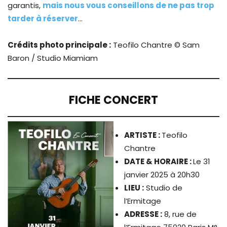
garantis,
mais nous vous conseillons de ne pas trop
tarder à réserver
…
Crédits photo principale :
Teofilo Chantre © Sam
Baron / Studio Miamiam
FICHE CONCERT
ARTISTE
:
Teofilo
Chantre
DATE & HORAIRE :
Le 31
janvier 2025 à 20h30
LIEU :
Studio de
l’Ermitage
ADRESSE :
8, rue de