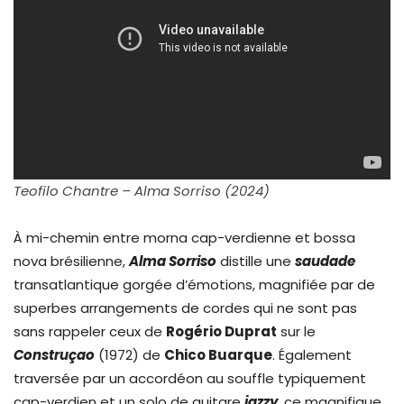
Teofilo Chantre – Alma Sorriso (2024)
À mi-chemin entre morna cap-verdienne et bossa
nova brésilienne,
Alma Sorriso
distille une
saudade
transatlantique gorgée d’émotions, magnifiée par de
superbes arrangements de cordes qui ne sont pas
sans rappeler ceux de
Rogério Duprat
sur le
Construçao
(1972) de
Chico Buarque
. Également
traversée par un accordéon au souffle typiquement
cap-verdien et un solo de guitare
jazzy
, ce magnifique