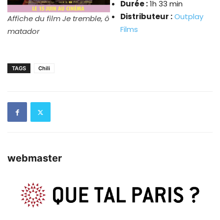
Durée :
1h 33 min
Distributeur :
Outplay
Affiche du film Je tremble, ô
Films
matador
TAGS
Chili
webmaster