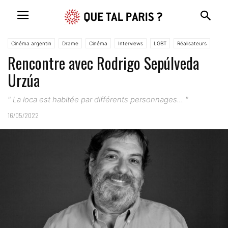
Cinéma argentin
Drame
Cinéma
Interviews
LGBT
Réalisateurs
Rencontre avec Rodrigo Sepúlveda
Social
Urzúa
" La loca est habitée par différents personnages... "
16/05/2022