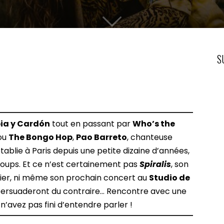
S
a y Cardón
tout en passant par
Who’s the
ou
The Bongo Hop
,
Pao Barreto
, chanteuse
ablie à Paris depuis une petite dizaine d’années,
coups. Et ce n’est certainement pas
Spiralis
, son
ier, ni même son prochain concert au
Studio de
persuaderont du contraire… Rencontre avec une
 n’avez pas fini d’entendre parler !