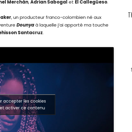
nel Merchán
,
Adrian Sabogal
et
El Callegüeso
.
T
eaker
, un producteur franco-colombien né aux
aventure
Dounya
à laquelle j’ai apporté ma touche
ehisson Santacruz
.
r accepter les cookies
et activer ce contenu