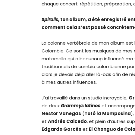
chaque concert, répétition, préparation, 
Spiralis
, ton album, a été enregistré e
comment cela s’est passé concrètem
La colonne vertébrale de mon album est l
Colombie. Ce sont les musiques de mes a
maternelle qui a beaucoup influencé ma v
traditionnels de cumbia colombienne part
alors je devais déjà aller là-bas afin de 
à mes autres influences.
J’ai travaillé dans un studio incroyable,
Gr
de deux
Grammys latinos
et accompagnée
Nestor Vanegas
(
Totó la Momposina
)
et
Andrés Caicedo
, et plein d’autres s
Edgardo Garcés
et
El Chonguo de Col