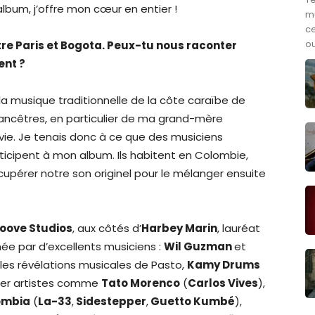
album, j’offre mon cœur en entier !
m
ce
ou
ntre Paris et Bogota. Peux-tu nous raconter
ent ?
a musique traditionnelle de la côte caraïbe de
ncêtres, en particulier de ma grand-mère
ie. Je tenais donc à ce que des musiciens
icipent à mon album. Ils habitent en Colombie,
récupérer notre son originel pour le mélanger ensuite
oove Studios
, aux côtés d’
Harbey Marin
, lauréat
 par d’excellents musiciens :
Wil Guzman
et
, les révélations musicales de Pasto,
Kamy Drums
uper artistes comme
Tato Morenco
(
Carlos Vives
),
ombia
(
La-33
,
Sidestepper
,
Guetto Kumbé
),