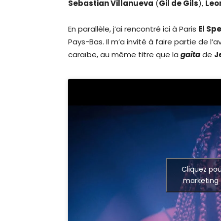
Sebastian Villanueva
(
Gil de Gils
),
Leo
En parallèle, j’ai rencontré ici à Paris
El Sp
Pays-Bas. Il m’a invité à faire partie de l’
caraïbe, au même titre que la
gaita
de
J
Cliquez pou
marketing 