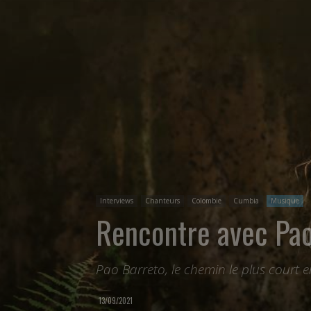
Interviews
Chanteurs
Colombie
Cumbia
Musique
Rencontre avec Pao
Pao Barreto, le chemin le plus court e
13/09/2021