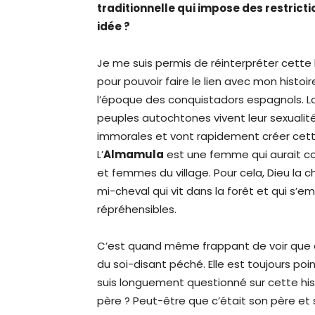
traditionnelle qui impose des restrict
idée ?
Je me suis permis de réinterpréter cett
pour pouvoir faire le lien avec mon histoire
l’époque des conquistadors espagnols. Lorsq
peuples autochtones vivent leur sexualité.
immorales et vont rapidement créer cette
L’
Almamula
est une femme qui aurait c
et femmes du village. Pour cela, Dieu la
mi-cheval qui vit dans la forêt et qui s
répréhensibles.
C’est quand même frappant de voir que d
du soi-disant péché. Elle est toujours po
suis longuement questionné sur cette his
père ? Peut-être que c’était son père et s