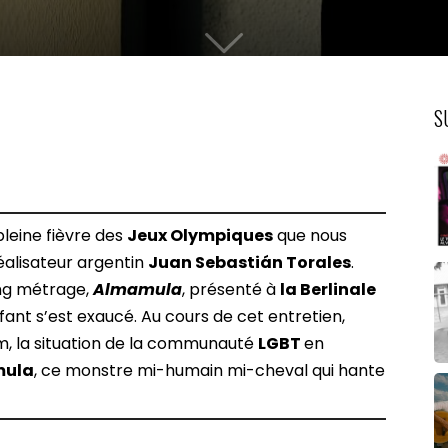
S
pleine fièvre des
Jeux Olympiques
que nous
éalisateur argentin
Juan Sebastián Torales
.
ng métrage,
Almamula
, présenté à
la Berlinale
fant s’est exaucé. Au cours de cet entretien,
m, la situation de la communauté
LGBT
en
ula
, ce monstre mi-humain mi-cheval qui hante