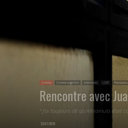
Cinéma
Cinéma argentin
Interviews
LGBT
Réalisateu
Rencontre avec Jua
" J’ai toujours dit qu’Almamula était
23/07/2024