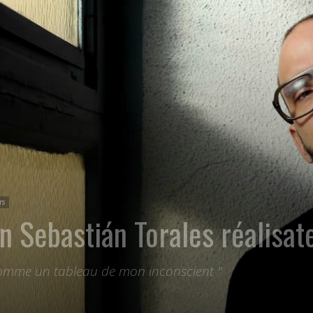
rs
n Sebastián Torales réalisa
 comme un tableau de mon inconscient "