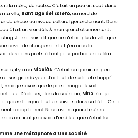
 père, ni la mère, du reste… C’était un peu un saut dans
 ma ville,
Santiago del Estero
, au nord de
s grande chose au niveau culturel généralement. Dans
lace était un vrai défi. À mon grand étonnement,
ng. Je me suis dit que ce n’était plus la ville que
 une envie de changement et j’en ai eu la
vait des gens prêts à tout pour participer au film.
nues, il y a eu
Nicolás
. C’était un gamin un peu
et ses grands yeux. J’ai tout de suite été happé
n dit, mais je savais que le personnage devait
t peu. D’ailleurs, dans le scénario,
Nino
n’a que
ge qui embarque tout un univers dans sa tête. On a
nnement exceptionnel. Nous avons quand même
mais au final, je savais d’emblée que c’était lui.
omme une métaphore d’une société