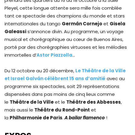
prendra ses quartiers du 16 au 18 octobre à la Salle
Pleyel, cette longue attente sera mille fois comblée
tant ce spectacle des champions du monde et stars
internationales du tango
Germán Cornejo
et
Gisela
Galeassi
s’annonce divin. Au programme, un voyage
musical et chorégraphique au cœur de Buenos Aires,
porté par des chorégraphies virtuoses et les mélodies
immortelles d’
Astor Piazzolla
…
Du 12 octobre au 20 décembre,
Le Théâtre de la Ville
et Israel Galván célèbrent 15 ans d’amitié
avec au
programme six spectacles, soit 29 représentations
dispensées dans pas moins de cinq lieux comme
le
Théâtre de la Ville
et le
Théâtre des Abbesses
,
mais aussi le
Théâtre du Rond-Point
et
la
Philharmonie de Paris
.
A bailar flamenco
!