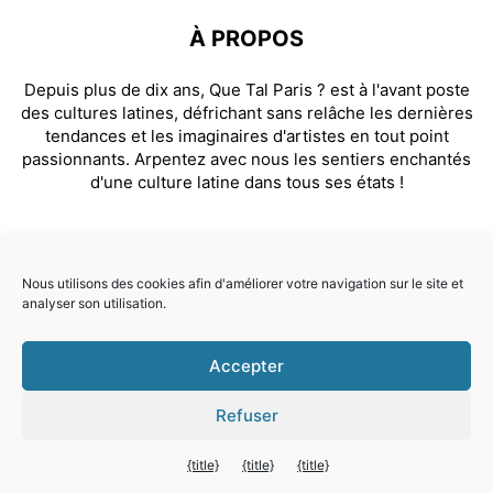
À PROPOS
Depuis plus de dix ans, Que Tal Paris ? est à l'avant poste
des cultures latines, défrichant sans relâche les dernières
tendances et les imaginaires d'artistes en tout point
passionnants. Arpentez avec nous les sentiers enchantés
d'une culture latine dans tous ses états !
SUIVEZ NOUS
Nous utilisons des cookies afin d'améliorer votre navigation sur le site et
analyser son utilisation.
Facebook
Instagram
Accepter
© Que Tal Paris ? 2026
Refuser
Quitter la version mobile
{title}
{title}
{title}