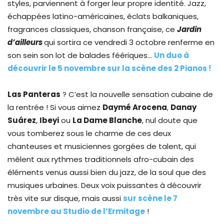
styles, parviennent à forger leur propre identité. Jazz,
échappées latino-américaines, éclats balkaniques,
fragrances classiques, chanson française, ce
Jardin
d’ailleurs
qui sortira ce vendredi 3 octobre renferme en
son sein son lot de balades féériques…
Un duo à
découvrir le 5 novembre sur la scène des 2 Pianos !
Las Panteras
? C’est la nouvelle sensation cubaine de
la rentrée ! Si vous aimez
Daymé Arocena
,
Danay
Suárez
,
Ibeyi
ou
La Dame Blanche
, nul doute que
vous tomberez sous le charme de ces deux
chanteuses et musiciennes gorgées de talent, qui
mêlent aux rythmes traditionnels afro-cubain des
éléments venus aussi bien du jazz, de la soul que des
musiques urbaines. Deux voix puissantes à découvrir
très vite sur disque, mais aussi
sur scène le 7
novembre au Studio de l’Ermitage
!