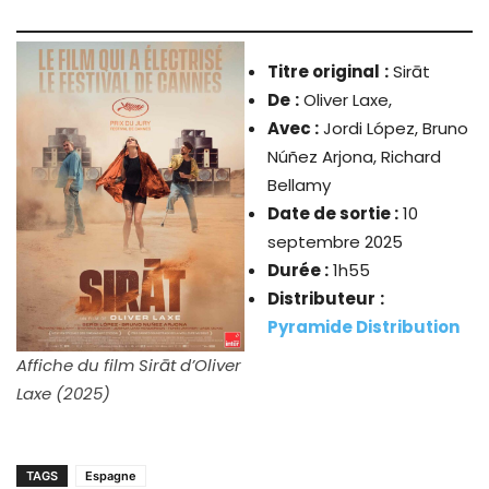
Titre original
:
Sirāt
De
:
Oliver Laxe,
Avec :
Jordi López, Bruno
Núñez Arjona, Richard
Bellamy
Date de sortie :
10
septembre 2025
Durée :
1h55
Distributeur
:
Pyramide Distribution
Affiche du film Sirāt d’Oliver
Laxe (2025)
TAGS
Espagne