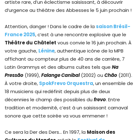
artiste rare, d’un éclectisme saisissant, à découvrir
d’urgence au théâtre des Abbesses le 5 juin prochain !
Attention, danger ! Dans le cadre de la
saison Brésil-
France 2025
, c’est à une rencontre explosive que le
Théâtre du Châtelet
vous convie le 16 juin prochain. À
votre gauche,
Lénine
, authentique icône de la MPB
affichant au compteur plus de 40 ans de carrière, 7
Latin Grammys et des albums cultes tels que
Na
Pressão
(1999),
Falange Canibal
(2002) ou
Chão
(2011).
À votre droite,
SpokFrevo Orquestra
, un ensemble de
18 musiciens qui redéfinit depuis plus de deux
décennies le champ des possibles du
frevo
. Entre
tradition et modernité, c’est à un saisissant carnaval
sonore que cette soirée va vous emmener !
Ce sera la Der des Ders… En 1997, la
Maison des