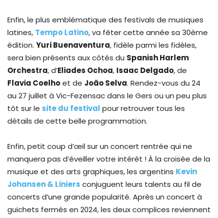
Enfin, le plus emblématique des festivals de musiques
latines,
Tempo Latino
, va fêter cette année sa 30ème
édition.
Yuri Buenaventura
, fidèle parmi les fidèles,
sera bien présents aux côtés du
Spanish Harlem
Orchestra
, d’
Eliades Ochoa
,
Isaac Delgado
, de
Flavia Coelho
et de
João Selva
. Rendez-vous du 24
au 27 juillet à Vic-Fezensac dans le Gers ou un peu plus
tôt sur le
site du festival
pour retrouver tous les
détails de cette belle programmation.
Enfin, petit coup d’œil sur un concert rentrée qui ne
manquera pas d’éveiller votre intérêt ! À la croisée de la
musique et des arts graphiques, les argentins
Kevin
Johansen & Liniers
conjuguent leurs talents au fil de
concerts d’une grande popularité. Après un concert à
guichets fermés en 2024, les deux complices reviennent