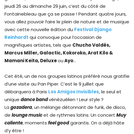
jeudi 26 au dimanche 29 juin, c’est du côté de
Fontainebleau que ça se passe ! Pendant quatre jours,
vous allez pouvoir faire le plein de nature et de musique
avec cette nouvelle édition du
Festival Django
Reinhardt
qui convoque pour l’occasion de
magnifiques artistes, tels que
Chucho Valdés,
Marcus Miller, Galactic, Kokoroko, Arat Kilo &
Mamani Keita, Deluxe
ou
Ayo
…
Cet été, un de nos groupes latinos préféré nous gratifie
d’une visite au Pan Piper. C’est le 9 juillet que
débarquera à Paris
Los Amigos Invisibles
, le seul et
unique
dance band
vénézuélien ! Leur style ?
La
gozadera
, un mélange détonnant de funk, de disco,
de
lounge music
et de rythmes latins. Un concert
Muy
caliente
, moments
feel good
garantis. On a déjà hâte
d’y être !