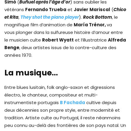
Simó
(
Buñuel après l’âge d’or
) sans oublier les
vétérans
Fernando Trueba
et
Javier
Mariscal
(
Chico
et Rita
,
They shot the piano player
).
Rock Bottom
, le
magnifique film d’animation de
María Trénor,
va
vous plonger dans la sulfureuse histoire d’amour entre
le musicien culte
Robert Wyatt
et l’illustratrice
Alfreda
Benge
, deux artistes issus de la contre-culture des
années 1970.
La musique…
Entre blues lusitain, folk anglo-saxon et digressions
électro, le chanteur, compositeur et multi-
instrumentiste portugais
B Fachada
cultive depuis
deux décennies son propre style, entre modernité et
tradition. Artiste culte au Portugal, il reste néanmoins
peu connu au-delà des frontières de son pays natal. Un