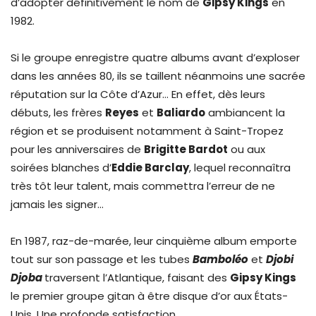
d’adopter définitivement le nom de
Gipsy Kings
en
1982.
Si le groupe enregistre quatre albums avant d’exploser
dans les années 80, ils se taillent néanmoins une sacrée
réputation sur la Côte d’Azur… En effet, dès leurs
débuts, les frères
Reyes
et
Baliardo
ambiancent la
région et se produisent notamment à Saint-Tropez
pour les anniversaires de
Brigitte Bardot
ou aux
soirées blanches d’
Eddie Barclay
, lequel reconnaîtra
très tôt leur talent, mais commettra l’erreur de ne
jamais les signer…
En 1987, raz-de-marée, leur cinquième album emporte
tout sur son passage et les tubes
Bamboléo
et
Djobi
Djoba
traversent l’Atlantique, faisant des
Gipsy Kings
le premier groupe gitan à être disque d’or aux États-
Unis. Une profonde satisfaction…