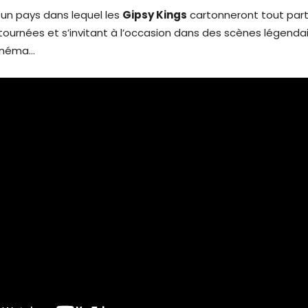
, un pays dans lequel les
Gipsy Kings
cartonneront tout part
s tournées et s’invitant à l’occasion dans des scènes légenda
cinéma…