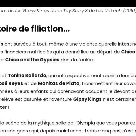
n mi des Gipsy Kings dans Toy Story 3 de Lee Unkrich (2010
oire de filiation…
gs
ont survécu à tout, même à une violente querelle intestin
 financiers mal ficelés qui a donné lieu au départ de
Chico
der
Chico and the Gypsies
dans la foulée.
s
et
Tonino Baliardo
, qui ont respectivement repris à leur 
osé Reyes
et de
Manitas de Plata
, transmettent leur savo
nées à leurs enfants qui dorénavant occupent le devant de
 relève est assurée et l’aventure
Gipsy Kings
n’est certain
ter !
 la scène de la mythique salle de l’Olympia que vous pourrez
en son genre qui, depuis maintenant trente-cinq ans, s’est 