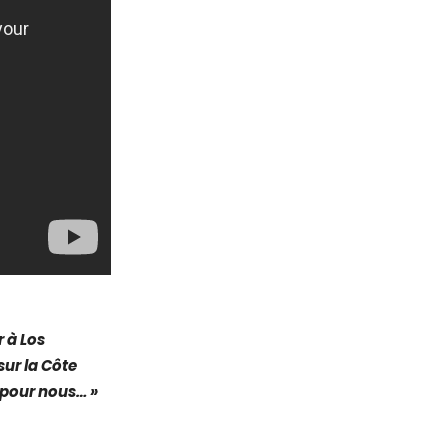
r à Los
sur la Côte
 pour nous… »