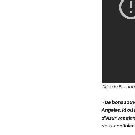
Clip de Bambol
« De bons souve
Angeles, là où 
d’Azur venaien
Nous confiaient