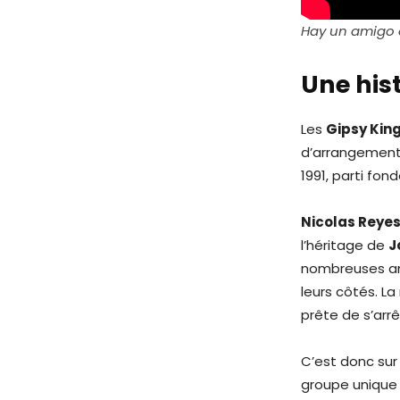
Hay un amigo e
Une hist
Les
Gipsy Kin
d’arrangements
1991, parti fon
Nicolas Reye
l’héritage de
J
nombreuses an
leurs côtés. La
prête de s’arrê
C’est donc sur
groupe unique 