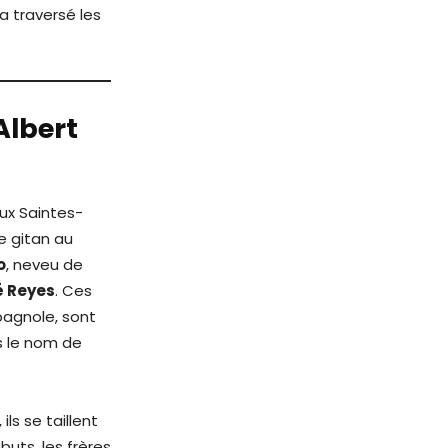
 traversé les
Albert
ux Saintes-
e gitan au
o
, neveu de
é Reyes
. Ces
spagnole, sont
s le nom de
ls se taillent
uts, les frères