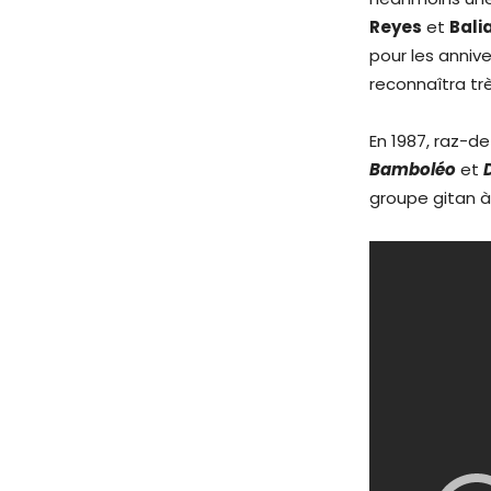
Reyes
et
Bali
pour les anniv
reconnaîtra trè
En 1987, raz-d
Bamboléo
et
groupe gitan à