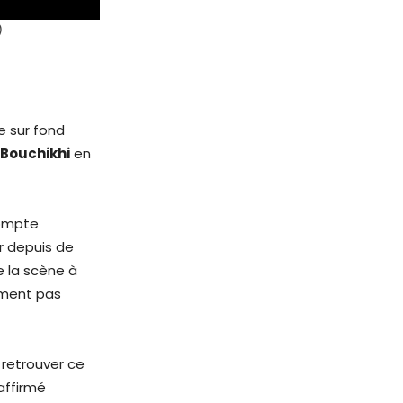
)
e sur fond
 Bouchikhi
en
compte
ir depuis de
 la scène à
ement pas
 retrouver ce
affirmé