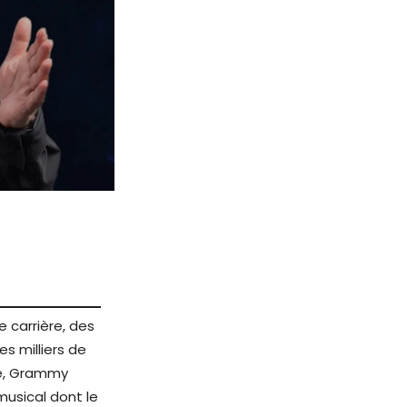
e carrière, des
s milliers de
ue, Grammy
usical dont le