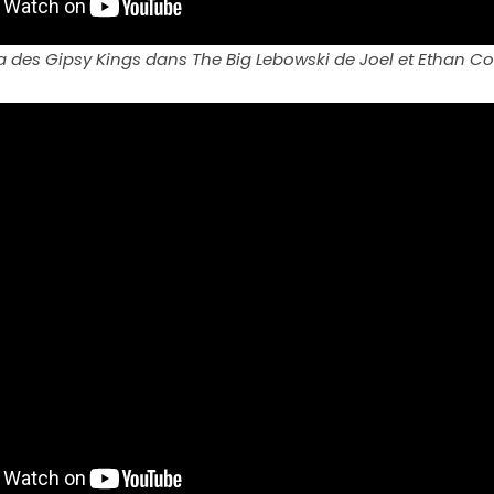
ia des Gipsy Kings dans The Big Lebowski de Joel et Ethan C