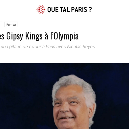
s
Rumba
es Gipsy Kings à l’Olympia
umba gitane de retour à Paris avec Nicolas Reyes