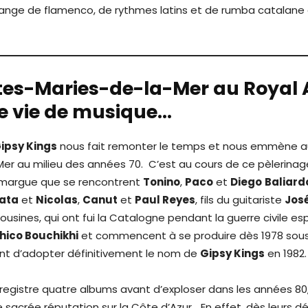
nge de flamenco, de rythmes latins et de rumba catalane a
tes-Maries-de-la-Mer au Royal 
ne vie de musique…
ipsy Kings
nous fait remonter le temps et nous emmène a
er au milieu des années 70. C’est au cours de ce pèlerinag
margue que se rencontrent
Tonino
,
Paco
et
Diego
Baliard
lata
et
Nicolas
,
Canut
et
Paul Reyes
, fils du guitariste
Jos
ousines, qui ont fui la Catalogne pendant la guerre civile e
hico Bouchikhi
et commencent à se produire dès 1978 sou
t d’adopter définitivement le nom de
Gipsy Kings
en 1982.
registre quatre albums avant d’exploser dans les années 80, i
sacrée réputation sur la Côte d’Azur… En effet, dès leurs déb