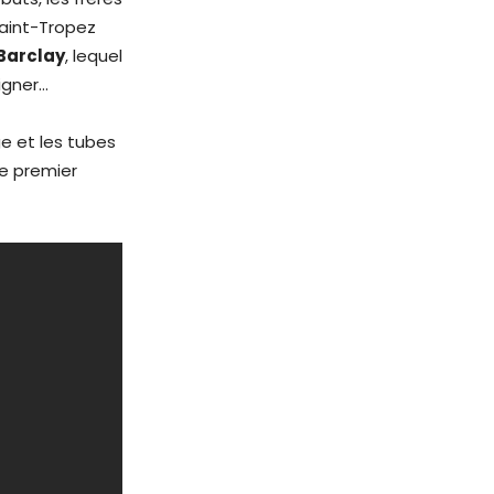
aint-Tropez
Barclay
, lequel
igner…
e et les tubes
le premier