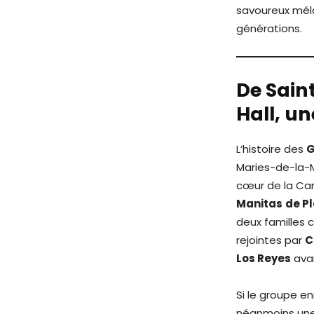
savoureux méla
générations.
De Sain
Hall, u
L’histoire des
G
Maries-de-la-M
cœur de la Ca
Manitas
de P
deux familles c
rejointes par
C
Los Reyes
avan
Si le groupe en
néanmoins une 