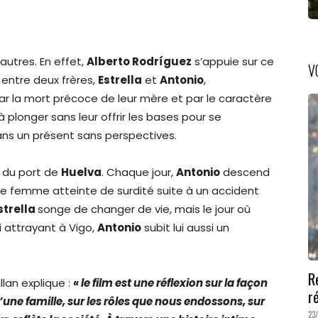
autres. En effet,
Alberto Rodríguez
s’appuie sur ce
V
e entre deux frères,
Estrella
et
Antonio
,
ar la mort précoce de leur mère et par le caractère
 à plonger sans leur offrir les bases pour se
dans un présent sans perspectives.
e du port de
Huelva
. Chaque jour,
Antonio
descend
 une femme atteinte de surdité suite à un accident
strella
songe de changer de vie, mais le jour où
i attrayant à Vigo,
Antonio
subit lui aussi un
R
illan explique :
« le film est une réflexion sur la façon
r
’une famille, sur les rôles que nous endossons, sur
23