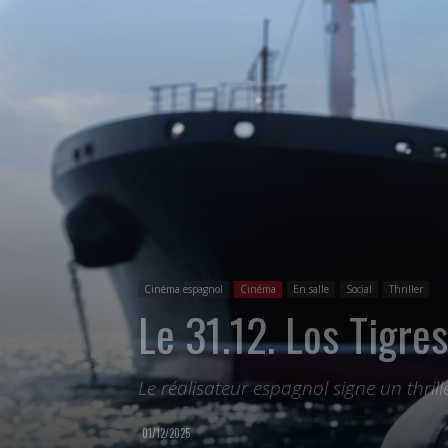
Cinéma espagnol
Cinéma
En salle
Social
Thriller
Le 31.12. Los Tigre
Le réalisateur espagnol signe un thril
01/12/2025