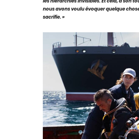
les hiérarchies invisibles. Et cela, à son to
nous avons voulu évoquer quelque chose de
sacrifie. »