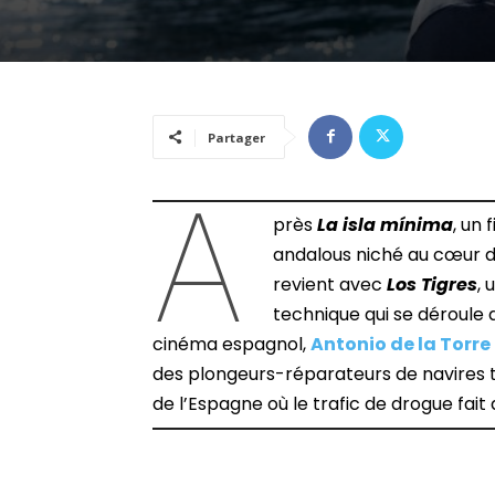
Partager
A
près
La isla m
í
nima
, un 
andalous niché au cœur d
revient avec
Los Tigres
,
technique qui se déroule d
cinéma espagnol,
Antonio de la Torre
des plongeurs-réparateurs de navires to
de l’Espagne où le trafic de drogue fait