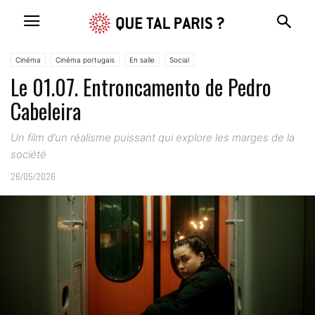
Cinéma
Cinéma portugais
En salle
Social
Le 01.07. Entroncamento de Pedro
Cabeleira
Un film d’un réalisme puissant qui explore les marges de la
société
26/05/2026