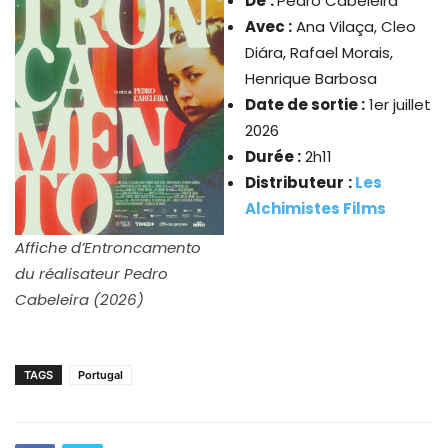
De
:
Pedro Cabeleira
Avec :
Ana Vilaça, Cleo
Diára, Rafael Morais,
Henrique Barbosa
Date de sortie :
1er juillet
2026
Durée :
2h11
Distributeur
:
Les
Alchimistes Films
Affiche d’Entroncamento
du réalisateur Pedro
Cabeleira (2026)
TAGS
Portugal