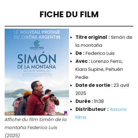
FICHE DU FILM
Titre original
:
Simón de
la montaña
De
:
Federico Luis
Avec :
Lorenzo Ferro,
Kiara Supine, Pehuén
Pedie
Date de sortie :
23 avril
2025
Durée :
1h38
Distributeur
:
Arizona
Films
Affiche du film Simón de la
montaña Federico Luis
(2025)