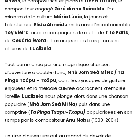
Novas
, la compositrice et pianiste
Dona Tututa
, le
compositeur engagé
Zézé di nha Reinalda
, l’ex
ministre de la culture
Mário Lúcio
, la jeune et
talentueuse
Elida Almeida
mais aussi l’incontournable
Toy Vieira
, ancien compagnon de route de
Tito Paris
,
de
Cesária Évora
et arrangeur des trois premiers
albums de
Lucibela
…
Tout commence par une magnifique chanson
d’ouverture à double-fond,
Nhó Jom Seá Mi No / Ta
Pinga Txápu – Txápu
, dont les syncopes de guitare
enjouées et la mélodie cuivrée accrochent d’emblée
l’oreille.
Lucibela
nous plonge alors dans une chanson
populaire (
Nhó Jom Seá Mi No
) puis dans une
comptine (
Ta Pinga Txapu-Txapu)
popularisées en son
temps par le compositeur
Anu Nobu
(1933-2004).
Un titre d’ouverture qui, au regard du devoir de