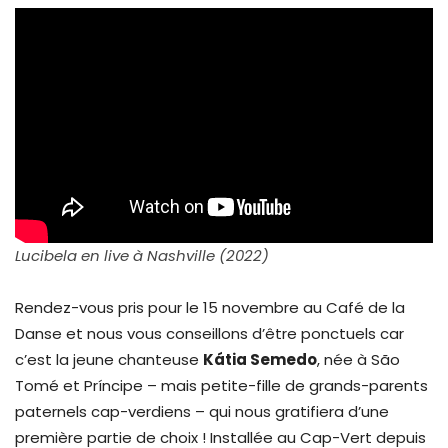
Lucibela en live à Nashville (2022)
Rendez-vous pris pour le 15 novembre au Café de la
Danse et nous vous conseillons d’être ponctuels car
c’est la jeune chanteuse
Kátia Semedo
, née à São
Tomé et Príncipe – mais petite-fille de grands-parents
paternels cap-verdiens – qui nous gratifiera d’une
première partie de choix ! Installée au Cap-Vert depuis