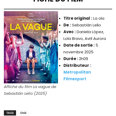
Titre original
:
La ola
De
:
Sebastián Lelio
Avec :
Daniela López,
Lola Bravo, Avril Aurora
Date de sortie :
5
novembre 2025
Durée :
2h09
Distributeur
:
Metropolitan
Filmexport
Affiche du film La vague de
Sebastián Lelio (2025)
TAGS
Chili