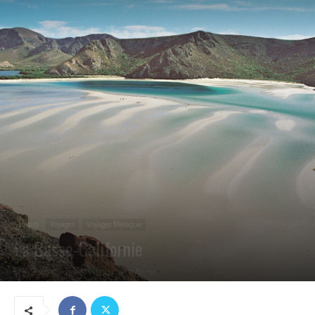
Loisirs
Voyages
Voyages Mexique
La Basse-Californie
Les Galápagos de l'hémisphère Nord
05/05/2021