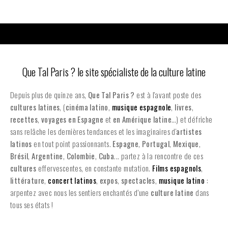
Que Tal Paris ? le site spécialiste de la culture latine
Depuis plus de quinze ans,
Que Tal Paris ?
est à l'avant poste des
cultures latines
, (
cinéma latino
,
musique espagnole
,
livres
,
recettes
,
voyages en Espagne
et
en
Amérique latine
…) et défriche
sans relâche les dernières tendances et les imaginaires d'
artistes
latinos
en tout point passionnants.
Espagne
,
Portugal
,
Mexique
,
Brésil
,
Argentine
,
Colombie
,
Cuba
... partez à la rencontre de ces
cultures
effervescentes, en constante mutation.
Films espagnols
,
littérature
,
concert latinos
,
expos
,
spectacles
,
musique latino
:
arpentez avec nous les sentiers enchantés d’une
culture latine
dans
tous ses états !