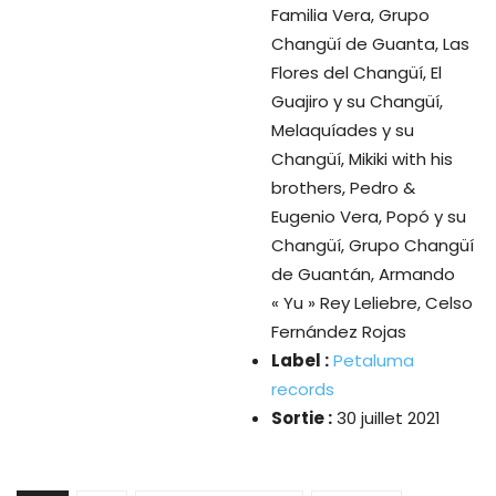
Familia Vera, Grupo
Changüí de Guanta, Las
Flores del Changüí, El
Guajiro y su Changüí,
Melaquíades y su
Changüí, Mikiki with his
brothers, Pedro &
Eugenio Vera, Popó y su
Changüí, Grupo Changüí
de Guantán, Armando
« Yu » Rey Leliebre, Celso
Fernández Rojas
Label :
Petaluma
records
Sortie :
30 juillet 2021