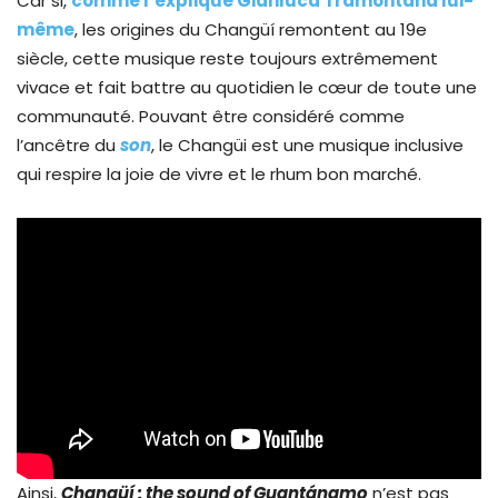
Car si,
comme l’explique Gianluca Tramontana lui-
même
, les origines du Changüí remontent au 19e
siècle, cette musique reste toujours extrêmement
vivace et fait battre au quotidien le cœur de toute une
communauté. Pouvant être considéré comme
l’ancêtre du
son
, le Changüi est une musique inclusive
qui respire la joie de vivre et le rhum bon marché.
Ainsi,
Changüí : the sound of Guantánamo
n’est pas