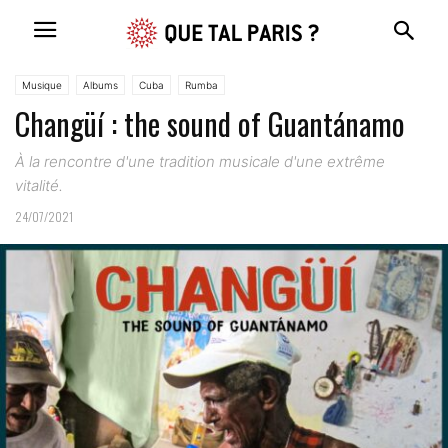
Musique
Albums
Cuba
Rumba
Changüí : the sound of Guantánamo
À la rencontre d'une tradition musicale d'une extrême
vitalité.
24/07/2021